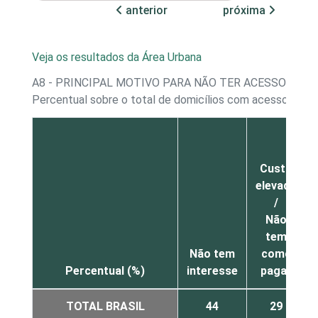
anterior
próxima
Veja os resultados da Área Urbana
A8 - PRINCIPAL MOTIVO PARA NÃO TER ACESSO À I
Percentual sobre o total de domicílios com acesso à Int
Custo
elevado
/
Não
tem
Não tem
como
Percentual (%)
interesse
pagar
TOTAL BRASIL
44
29