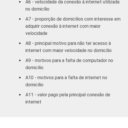
A6 - velocidade da conexão à internet utilizada
no domicílio
DE
38
33
A7 - proporção de domicílios com interesse em
1
adquirir conexão à internet com maior
Base ponderada: 5.766 domicílios
velocidade
entrevistados que possuem acesso à
Internet, cujos respondentes sabem se
A8 - principal motivo para não ter acesso à
possuem conexão discada ou de outro tipo e
internet com maior velocidade no domicílio
que gostariam de ter Internet com mais
A9 - motivos para a falta de computador no
velocidade. Respostas estimuladas.
2
domicílio
Não sabe / Não Respondeu.
3
O critério utilizado para classificação leva
A10 - motivos para a falta de internet no
em consideração a educação do chefe de
domicílio
família e a posse de uma série de utensílios
A11 - valor pago pela principal conexão de
domésticos, relacionando-os a um sistema
internet
de pontuação. A soma dos pontos
alcançados por domicílio é associada a uma
classe socioeconômica específica (A, B, C, D,
E).