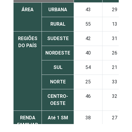
ÁREA
URBANA
43
29
RURAL
55
13
REGIÕES
SUDESTE
42
31
DO PAÍS
NORDESTE
40
26
SUL
54
21
NORTE
25
33
CENTRO-
46
32
OESTE
RENDA
Até 1 SM
38
27
FAMILIAR