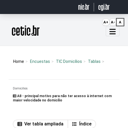
Ir para o conteúdo
A+
A-
A
Página inicial
Home
Encuestas
TIC Domicílios
Tablas
Domicílios
A8 - principal motivo para não ter acesso à internet com
maior velocidade no domicílio
Ver tabla ampliada
Índice