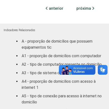
1 SM - 2
40
33
SM
anterior
próxima
2 SM - 3
43
31
SM
Indicadores Relacionados
3 SM - 5
42
29
A - proporção de domicílios que possuem
SM
equipamentos tic
5 SM - 10
A1 - proporção de domicílios com computador
48
24
SM
A2 - tipo de computador presente no domicílio
10 SM ou +
57
16
A3 - tipo de sistema operacional utilizado
A4 - proporção de domicílios com acesso à
CLASSE
A
47
18
internet 1
3
SOCIAL
B
45
27
A5 - tipo de conexão para acesso à internet no
domicílio
C
42
31