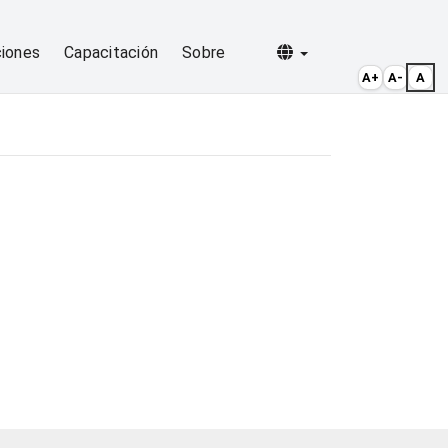
Selecionar idioma
ciones
Capacitación
Sobre
A+
A-
A