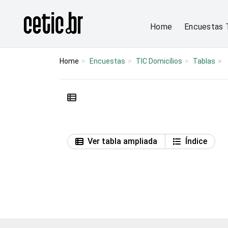
Ir para o conteúdo
Página inicial
Home
Encuestas 
Home
Encuestas
TIC Domicílios
Tablas
Ver tabla ampliada
Índice