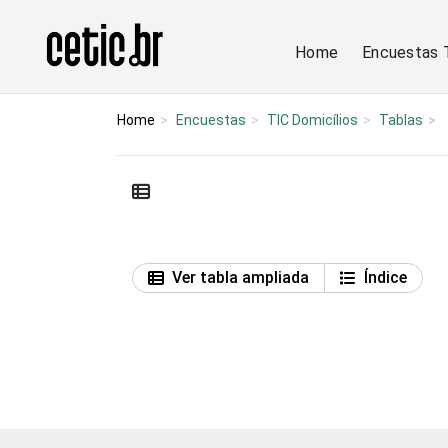
Ir para o conteúdo
Página inicial
Home
Encuestas 
Home
Encuestas
TIC Domicílios
Tablas
Ver tabla ampliada
Índice