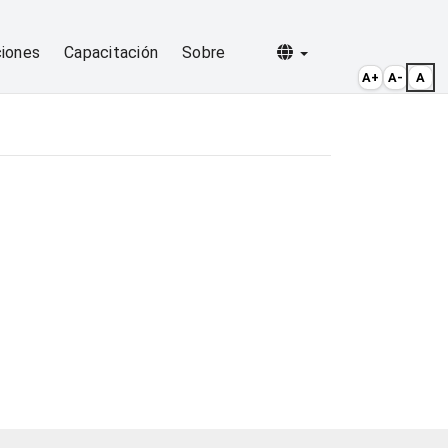
Selecionar idioma
ciones
Capacitación
Sobre
A+
A-
A