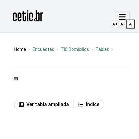
Ir para o conteúdo
Página inicial
A+
A-
A
Home
Encuestas
TIC Domicílios
Tablas
Ver tabla ampliada
Índice