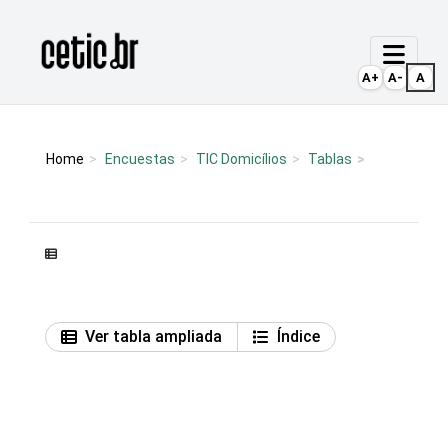
Ir para o conteúdo
Página inicial
A+
A-
A
Home
Encuestas
TIC Domicílios
Tablas
Ver tabla ampliada
Índice