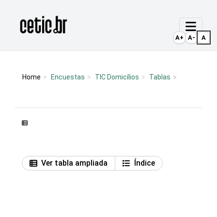
Ir para o conteúdo
Página inicial
A+
A-
A
Home
Encuestas
TIC Domicílios
Tablas
Ver tabla ampliada
Índice