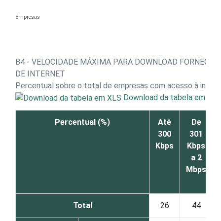
Ir para o conteúdo
Empresas
B4 - VELOCIDADE MÁXIMA PARA DOWNLOAD FORNECID
DE INTERNET
Percentual sobre o total de empresas com acesso à inter
Download da tabela em XL
Percentual (%)
Até
De
300
301
Kbps
Kbps
a 2
Mbps
Total
26
44