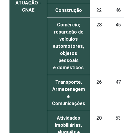
ATUAÇÃO -
CNAE
Construção
22
46
Comércio;
28
45
reparação de
veículos
automotores,
objetos
pessoais
e domésticos
Transporte,
26
47
Armazenagem
e
Comunicações
Atividades
20
53
imobiliárias,
aluguéis e