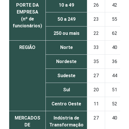
PORTE DA
10 a 49
26
42
EMPRESA
(nº de
50 a 249
23
55
funcionários)
250 ou mais
22
62
REGIÃO
Norte
33
40
Nordeste
35
36
Sudeste
27
44
Sul
20
51
Centro Oeste
11
52
MERCADOS
Indústria de
27
40
DE
Transformação