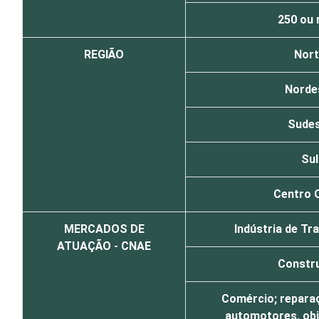
250 ou 
REGIÃO
Nor
Norde
Sude
Sul
Centro 
MERCADOS DE
Indústria de T
ATUAÇÃO - CNAE
Constr
Comércio; reparaç
automotores, obj