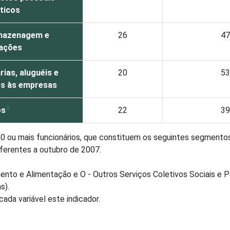
ticos
rmazenagem e
26
47
ações
rias, aluguéis e
20
53
os às empresas
3
os
22
39
ou mais funcionários, que constituem os seguintes segmentos d
eferentes a outubro de 2007.
ento e Alimentação e O - Outros Serviços Coletivos Sociais e 
s).
cada variável este indicador.