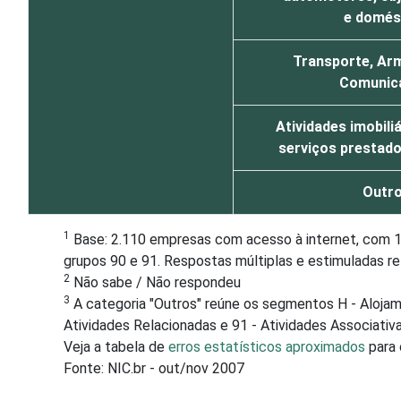
e domés
Transporte, A
Comunic
Atividades imobiliá
serviços prestad
Outr
1
Base: 2.110 empresas com acesso à internet, com 10 
grupos 90 e 91. Respostas múltiplas e estimuladas r
2
Não sabe / Não respondeu
3
A categoria "Outros" reúne os segmentos H - Alojam
Atividades Relacionadas e 91 - Atividades Associativa
Veja a tabela de
erros estatísticos aproximados
para 
Fonte: NIC.br - out/nov 2007