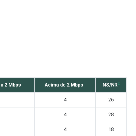
2
 a 2 Mbps
Acima de 2 Mbps
NS/NR
4
26
4
28
4
18