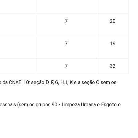
7
20
7
19
7
32
a CNAE 1.0: seção D, F, G, H, I, K e a seção O sem os
Pessoais (sem os grupos 90 - Limpeza Urbana e Esgoto e