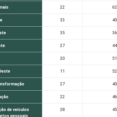
mais
22
62
te
33
40
ste
35
36
ste
27
44
20
51
Oeste
11
52
ransformação
27
40
ução
22
46
ão de veículos
28
45
etos pessoais