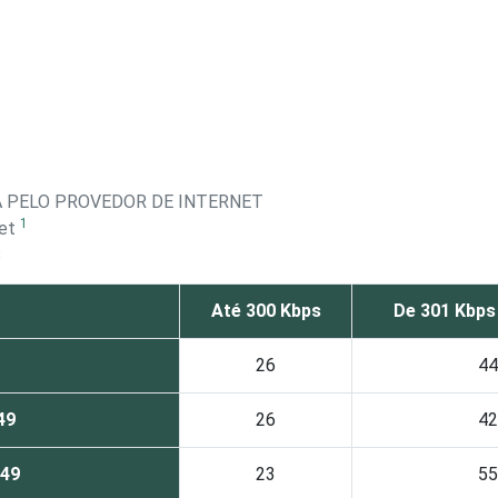
A PELO PROVEDOR DE INTERNET
1
net
S
Até 300 Kbps
De 301 Kbps
26
44
49
26
42
249
23
55