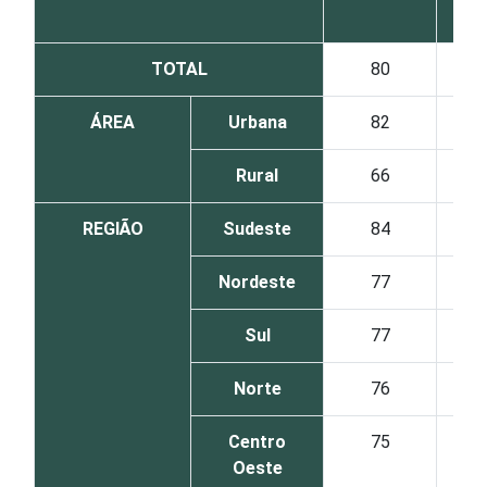
TOTAL
80
ÁREA
Urbana
82
Rural
66
REGIÃO
Sudeste
84
Nordeste
77
Sul
77
Norte
76
Centro
75
Oeste