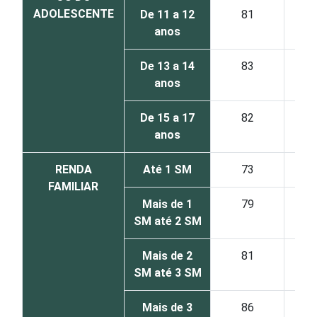
ADOLESCENTE
De 11 a 12
81
anos
De 13 a 14
83
anos
De 15 a 17
82
anos
RENDA
Até 1 SM
73
FAMILIAR
Mais de 1
79
SM até 2 SM
Mais de 2
81
SM até 3 SM
Mais de 3
86