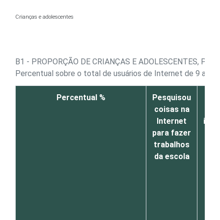
Ir para o conteúdo
Crianças e adolescentes
B1 - PROPORÇÃO DE CRIANÇAS E ADOLESCENTES, POR 
Percentual sobre o total de usuários de Internet de 9 a 17
Percentual %
Pesquisou
E
coisas na
me
Internet
inst
para fazer
trabalhos
da escola