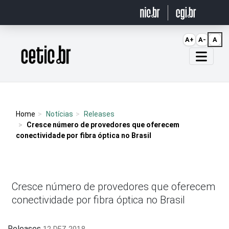
Ir para o conteúdo
A+
A-
A
Página inicial
Home
Notícias
Releases
Cresce número de provedores que oferecem
conectividade por fibra óptica no Brasil
Cresce número de provedores que oferecem
conectividade por fibra óptica no Brasil
Releases
12 DEZ 2018