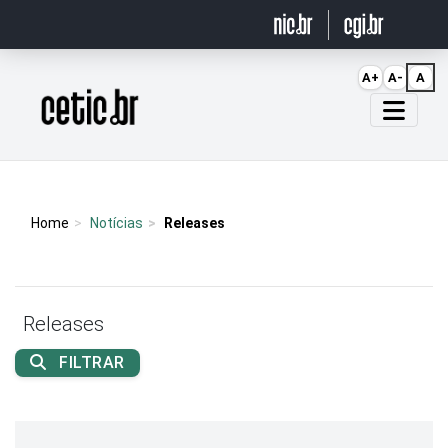
Ir para o conteúdo
A+
A-
A
Página inicial
Home
Notícias
Releases
Releases
FILTRAR