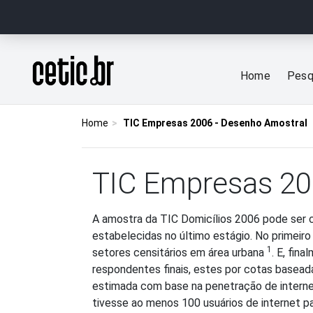
Ir para o conteúdo
Página inicial
Home
Pesq
Home
TIC Empresas 2006 - Desenho Amostral
TIC Empresas 20
A amostra da TIC Domicílios 2006 pode ser 
estabelecidas no último estágio. No primeir
1
setores censitários em área urbana
. E, fin
respondentes finais, estes por cotas basead
estimada com base na penetração de internet
tivesse ao menos 100 usuários de internet pa