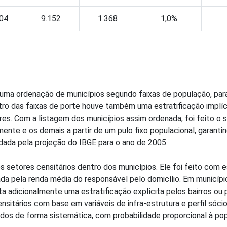
804
9.152
1.368
1,0%
 uma ordenação de municípios segundo faixas de população, par
o das faixas de porte houve também uma estratificação implícit
res. Com a listagem dos municípios assim ordenada, foi feito o 
mente e os demais a partir de um pulo fixo populacional, garant
 dada pela projeção do IBGE para o ano de 2005.
setores censitários dentro dos municípios. Ele foi feito com est
da pela renda média do responsável pelo domicílio. Em municípi
ita adicionalmente uma estratificação explícita pelos bairros ou
itários com base em variáveis de infra-estrutura e perfil sóci
os de forma sistemática, com probabilidade proporcional à pop