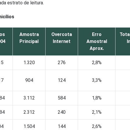
da estrato de leitura.
icílios
ios
Amostra
Overcota
Erro
Tota
004
Principal
Internet
Amostral
I
Aprox.
15
1.320
276
2,8%
17
904
124
3,3%
784
3.112
584
1,8%
984
2.312
240
2,1%
04
1.504
144
2,6%