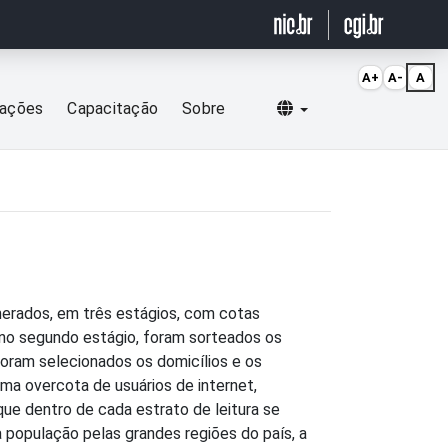
A+
A-
A
Selecionar idioma
cações
Capacitação
Sobre
merados, em três estágios, com cotas
, no segundo estágio, foram sorteados os
 foram selecionados os domicílios e os
ma overcota de usuários de internet,
ue dentro de cada estrato de leitura se
a população pelas grandes regiões do país, a