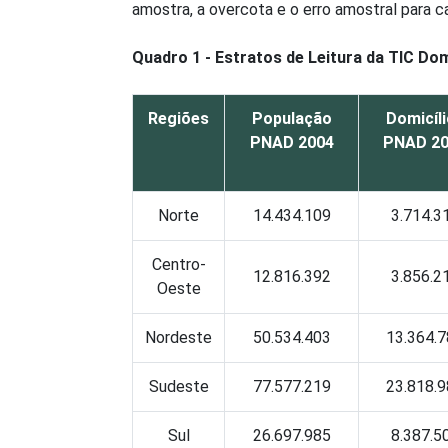
amostra, a overcota e o erro amostral para ca
Quadro 1 - Estratos de Leitura da TIC Dom
Regiões
População
Domicíl
PNAD 2004
PNAD 2
Norte
14.434.109
3.714.3
Centro-
12.816.392
3.856.2
Oeste
Nordeste
50.534.403
13.364.
Sudeste
77.577.219
23.818.
Sul
26.697.985
8.387.5