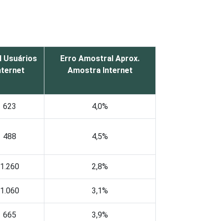
l Usuários
Erro Amostral Aprox.
nternet
Amostra Internet
623
4,0%
488
4,5%
1.260
2,8%
1.060
3,1%
665
3,9%