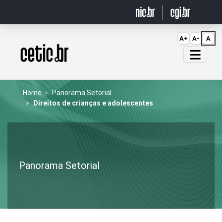
Ir para o conteúdo
A+
A-
A
Página inicial
Home
Panorama Setorial
Direitos de crianças e adolescentes
Panorama Setorial