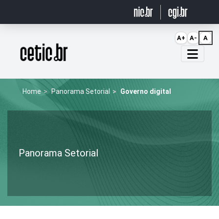
Ir para o conteúdo
A+
A-
A
Página inicial
Home
Panorama Setorial
Governo digital
Panorama Setorial