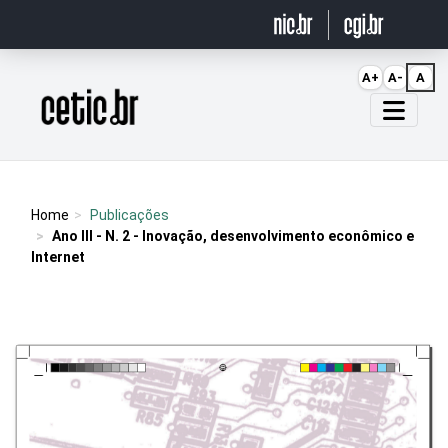
Ir para o conteúdo
A+
A-
A
Página inicial
Home
Publicações
Ano III - N. 2 - Inovação, desenvolvimento econômico e
Internet