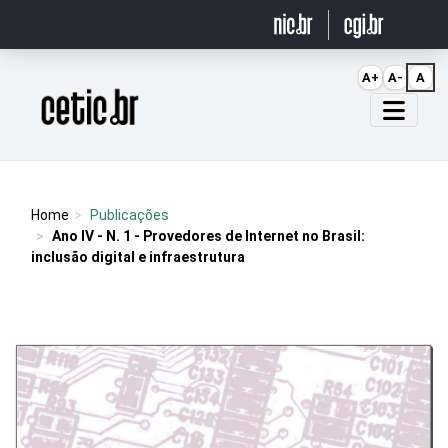
Ir para o conteúdo
A+
A-
A
Página inicial
Home
Publicações
Ano IV - N. 1 - Provedores de Internet no Brasil:
inclusão digital e infraestrutura