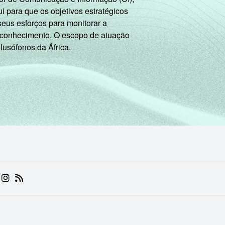
 para que os objetivos estratégicos
seus esforços para monitorar a
 conhecimento. O escopo de atuação
 lusófonos da África.
 (ABRE EM NOVA ABA)
.BR (ABRE EM NOVA ABA)
 NIC.BR (ABRE EM NOVA ABA)
 NIC.BR (ABRE EM NOVA ABA)
AM DO NIC.BR (ABRE EM NOVA ABA)
NKEDIN DO NIC.BR (ABRE EM NOVA ABA)
INSTAGRAM DO NIC.BR (ABRE EM NOVA ABA)
RSS DO NIC.BR (ABRE EM NOVA ABA)