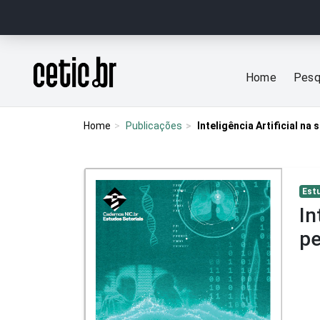
Ir para o conteúdo
Página inicial
Home
Pesq
Home
Publicações
Inteligência Artificial na
Est
In
pe