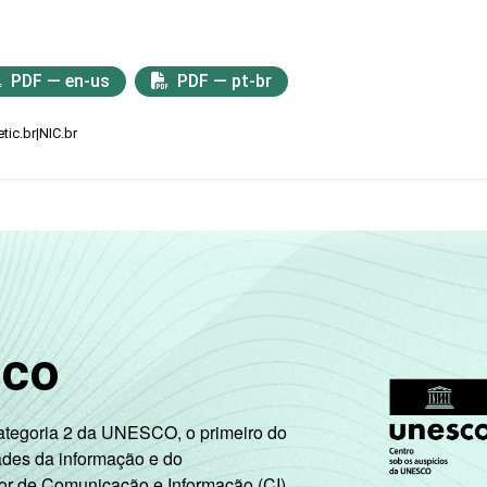
PDF — en-us
PDF — pt-br
tic.br|NIC.br
sco
Categoria 2 da UNESCO, o primeiro do
ades da informação e do
or de Comunicação e Informação (CI),