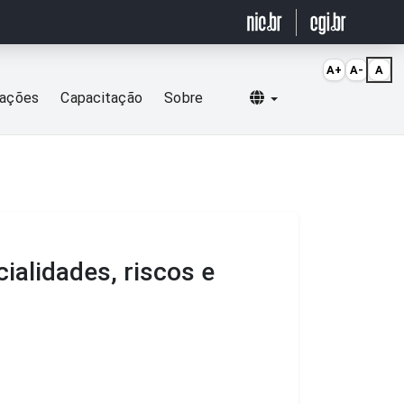
A+
A-
A
Selecionar idioma
cações
Capacitação
Sobre
cialidades, riscos e