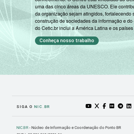
uma das cinco áreas da UNESCO. Ele contribui
da organização sejam atingidos, fortalecendo 
construção de sociedades da informação e do
do Cetic.br inclui a América Latina e os países
Conheça nosso trabalho
YOUTUBE DO NIC.BR
TWITTER DO NIC
FACEBOOK DO
FLICKR DO
TELEGR
LI
SIGA O
NIC.BR
NIC.BR
- Núcleo de Informação e Coordenação do Ponto BR