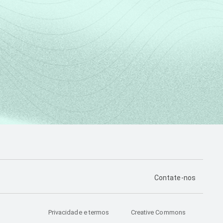
PÁGINA DE CONTA
Contate-nos
Privacidade e termos
Creative Commons