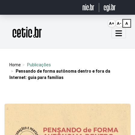
Ir para o conteúdo
A+
A-
A
Página inicial
Home
Publicações
Pensando de forma autônoma dentro e fora da
Internet: guia para famílias