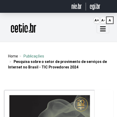
Ir para o conteúdo
A+
A-
A
Página inicial
Home
Publicações
Pesquisa sobre o setor de provimento de serviços de
Internet no Brasil - TIC Provedores 2024