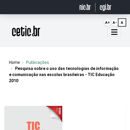
Ir para o conteúdo
A+
A-
A
Página inicial
Home
Publicações
Pesquisa sobre o uso das tecnologias de informação
e comunicação nas escolas brasileiras - TIC Educação
2010