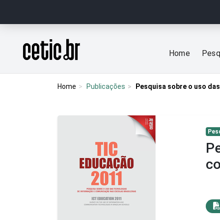
Ir para o conteúdo
Página inicial
Home
Pesq
Home
Publicações
Pesquisa sobre o uso das
Pes
Pe
co