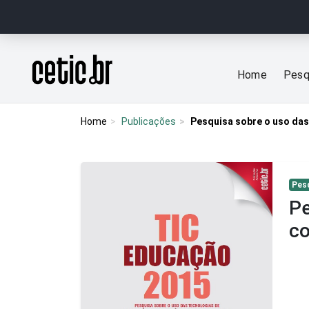
Ir para o conteúdo
Página inicial
Home
Pesq
Home
Publicações
Pesquisa sobre o uso das
Pes
Pe
co