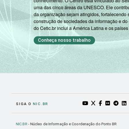
conhecimento. O Centro está vinculado ao Set
uma das cinco áreas da UNESCO. Ele contribui
da organização sejam atingidos, fortalecendo 
construção de sociedades da informação e do
do Cetic.br inclui a América Latina e os países
Conheça nosso trabalho
YOUTUBE DO NIC.BR
TWITTER DO NIC
FACEBOOK DO
FLICKR DO
TELEGR
LI
SIGA O
NIC.BR
NIC.BR
- Núcleo de Informação e Coordenação do Ponto BR