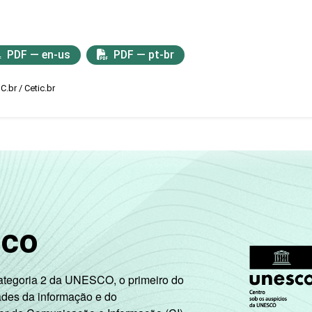
PDF — en-us
PDF — pt-br
C.br / Cetic.br
sco
Categoria 2 da UNESCO, o primeiro do
ades da informação e do