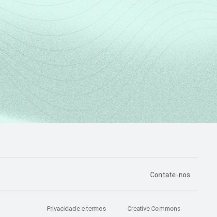
PÁGINA DE CONTA
Contate-nos
Privacidade e termos
Creative Commons