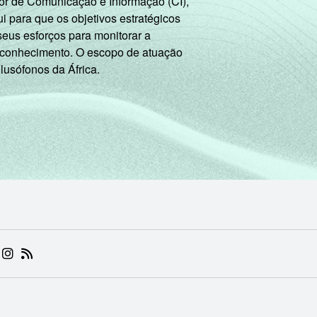
or de Comunicação e Informação (CI),
 para que os objetivos estratégicos
seus esforços para monitorar a
 conhecimento. O escopo de atuação
 lusófonos da África.
 (ABRE EM NOVA ABA)
.BR (ABRE EM NOVA ABA)
 NIC.BR (ABRE EM NOVA ABA)
 NIC.BR (ABRE EM NOVA ABA)
AM DO NIC.BR (ABRE EM NOVA ABA)
NKEDIN DO NIC.BR (ABRE EM NOVA ABA)
INSTAGRAM DO NIC.BR (ABRE EM NOVA ABA)
RSS DO NIC.BR (ABRE EM NOVA ABA)