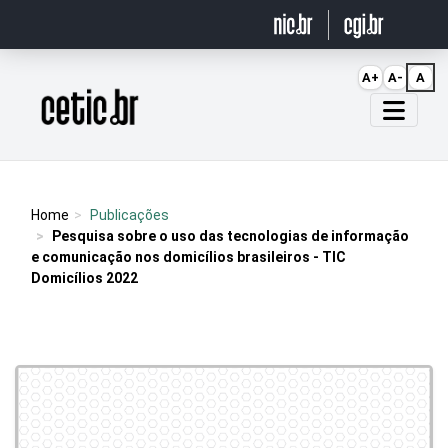
Ir para o conteúdo
A+
A-
A
Página inicial
Home
Publicações
Pesquisa sobre o uso das tecnologias de informação
e comunicação nos domicílios brasileiros - TIC
Domicílios 2022