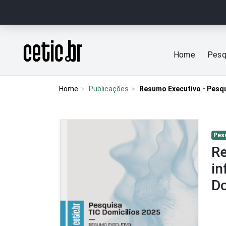
Ir para o conteúdo
Página inicial
Home
Pesq
Home
Publicações
Resumo Executivo - Pesqu
Pes
Re
in
Do