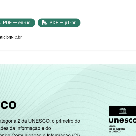
PDF — en-us
PDF — pt-br
tic.br|NIC.br
sco
Categoria 2 da UNESCO, o primeiro do
ades da informação e do
or de Comunicação e Informação (CI),