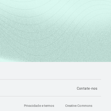
PÁGINA DE CONTA
Contate-nos
Privacidade e termos
Creative Commons