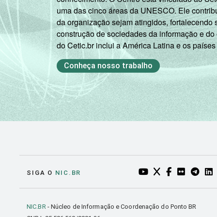
uma das cinco áreas da UNESCO. Ele contribui
da organização sejam atingidos, fortalecendo 
construção de sociedades da informação e do
do Cetic.br inclui a América Latina e os países
Conheça nosso trabalho
YOUTUBE DO NIC.BR
TWITTER DO NIC
FACEBOOK DO
FLICKR DO
TELEGR
LI
SIGA O
NIC.BR
NIC.BR
- Núcleo de Informação e Coordenação do Ponto BR