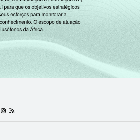
 para que os objetivos estratégicos
seus esforços para monitorar a
 conhecimento. O escopo de atuação
 lusófonos da África.
 (ABRE EM NOVA ABA)
.BR (ABRE EM NOVA ABA)
 NIC.BR (ABRE EM NOVA ABA)
 NIC.BR (ABRE EM NOVA ABA)
AM DO NIC.BR (ABRE EM NOVA ABA)
NKEDIN DO NIC.BR (ABRE EM NOVA ABA)
INSTAGRAM DO NIC.BR (ABRE EM NOVA ABA)
RSS DO NIC.BR (ABRE EM NOVA ABA)