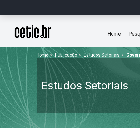
Ir para o conteúdo
Página inicial
Home
Pesq
Home
Publicação
Estudos Setoriais
Govern
Estudos Setoriais