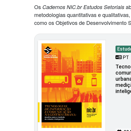
Os
ab
Cadernos NIC.br Estudos Setoriais
metodologias quantitativas e qualitativas
como os Objetivos de Desenvolvimento S
Estud
PT
Tecno
comun
urbana
mediç
inteli