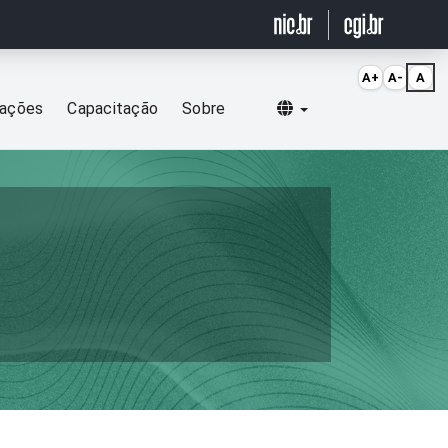
A+
A-
A
Selecionar idioma
cações
Capacitação
Sobre