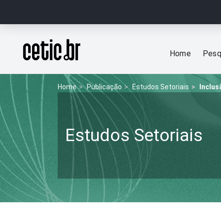
Ir para o conteúdo
Página inicial
Home
Pesq
Home
Publicação
Estudos Setoriais
Inclus
Estudos Setoriais