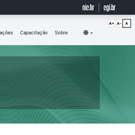
A+
A-
A
Selecionar idioma
cações
Capacitação
Sobre