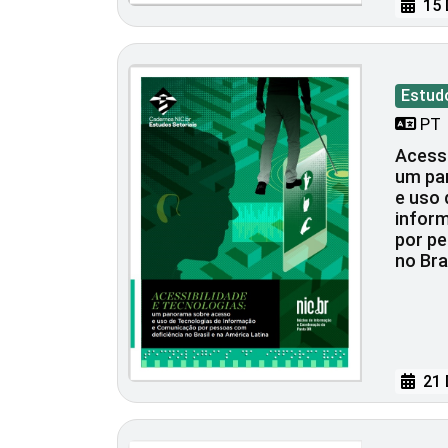
15 
Estud
PT
Acessi
um pa
e uso 
infor
por pe
no Bra
21 