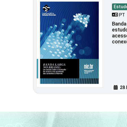
Estud
PT
Banda 
estudo
acesso
conexõ
28 