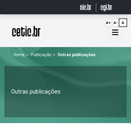
Ir para o conteúdo
A+
A-
A
Página inicial
Home
Publicação
Outras publicações
Outras publicações