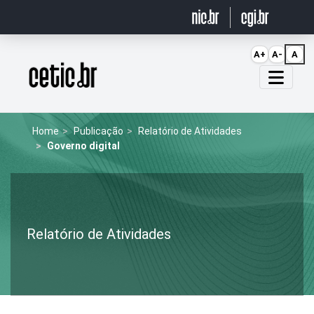
Ir para o conteúdo
A+
A-
A
Página inicial
Home
Publicação
Relatório de Atividades
Governo digital
Relatório de Atividades