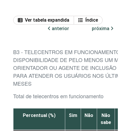
Ver tabela expandida
Índice
anterior
próxima
B3 - TELECENTROS EM FUNCIONAMENTO, P
DISPONIBILIDADE DE PELO MENOS UM MONI
ORIENTADOR OU AGENTE DE INCLUSÃO DIGI
PARA ATENDER OS USUÁRIOS NOS ÚLTIMOS 
MESES
Total de telecentros em funcionamento
Percentual (%)
Sim
Não
Não
N
sabe
resp