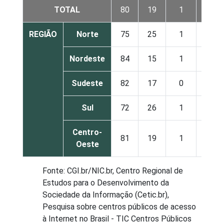
TOTAL
80
19
1
REGIÃO
Norte
75
25
1
Nordeste
84
15
1
Sudeste
82
17
0
Sul
72
26
1
Centro-
81
19
1
Oeste
Fonte: CGI.br/NIC.br, Centro Regional de
Estudos para o Desenvolvimento da
Sociedade da Informação (Cetic.br),
Pesquisa sobre centros públicos de acesso
à Internet no Brasil - TIC Centros Públicos