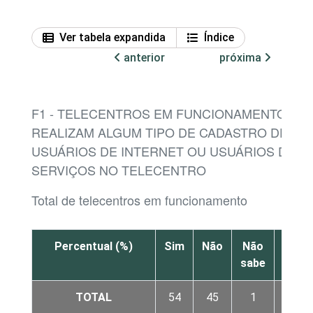
Ver tabela expandida
Índice
anterior
próxima
F1 - TELECENTROS EM FUNCIONAMENTO QU
REALIZAM ALGUM TIPO DE CADASTRO DE
USUÁRIOS DE INTERNET OU USUÁRIOS DE
SERVIÇOS NO TELECENTRO
Total de telecentros em funcionamento
Percentual (%)
Sim
Não
Não
N
sabe
resp
TOTAL
54
45
1