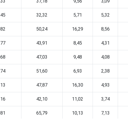
,33
37,18
9,56
3,09
,45
32,32
5,71
5,32
,82
50,24
16,29
8,56
,77
43,91
8,45
4,31
,68
47,03
9,48
4,08
,74
51,60
6,93
2,38
,13
47,87
16,30
4,93
,16
42,10
11,02
3,74
,81
65,79
10,13
7,13
,47
63,58
6,44
4,36