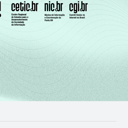
9,98
1,24
0,04
1,63
0,38
2,66
1,88
1,58
3,32
1,73