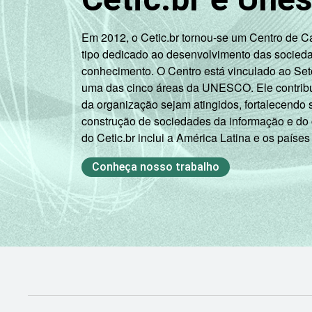
R$1801
98
OU MAIS
Em 2012, o Cetic.br tornou-se um Centro de 
tipo dedicado ao desenvolvimento das socied
GRAU DE
Analfabeto/
conhecimento. O Centro está vinculado ao Set
INSTRUÇÃO
Fundamental
98
uma das cinco áreas da UNESCO. Ele contribui
1
da organização sejam atingidos, fortalecendo 
incompleto
construção de sociedades da informação e do
do Cetic.br inclui a América Latina e os países
Fundamental
1
96
Conheça nosso trabalho
completo
Fundamental
2
98
incompleto
Fundamental
2
96