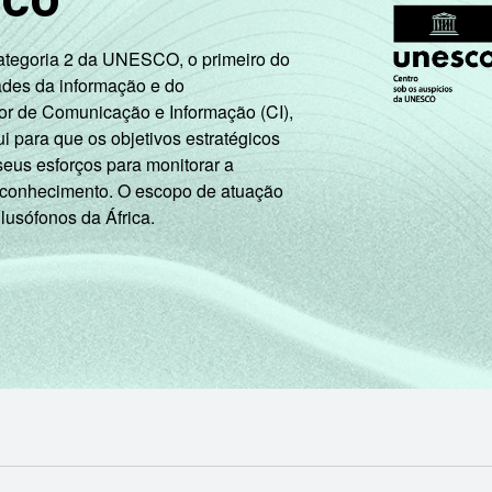
,57
54,38
13,65
9,69
Categoria 2 da UNESCO, o primeiro do
ades da informação e do
or de Comunicação e Informação (CI),
,46
16,00
2,83
1,19
 para que os objetivos estratégicos
seus esforços para monitorar a
 conhecimento. O escopo de atuação
 lusófonos da África.
,20
27,26
4,64
1,79
,82
35,85
5,35
1,97
,90
34,25
7,38
2,94