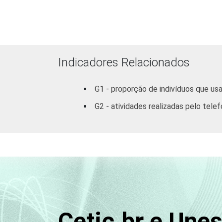
Outras S
95
DF
97
Indicadores Relacionados
Outras CO
99
G1 - proporção de indivíduos que us
RENDA
ATÉ R$300
98
G2 - atividades realizadas pelo telef
FAMILIAR
R$301-
98
R$500
R$501-
97
R$1000
R$1001-
98
R$1800
Cetic.br e Une