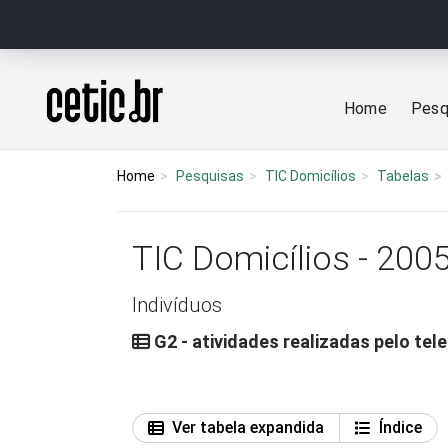
Ir para o conteúdo
Página inicial
Home
Pesq
Home
Pesquisas
TIC Domicílios
Tabelas
TIC Domicílios - 200
Indivíduos
G2 - atividades realizadas pelo tele
Ver tabela expandida
Índice