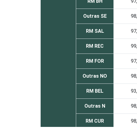
RM BH
97
Outras SE
98
RM SAL
97
RM REC
99
RM FOR
97
Outras NO
98
RM BEL
93
Outras N
98
RM CUR
98
RM POA
98