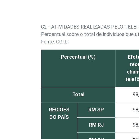
G2 - ATIVIDADES REALIZADAS PELO TELE
Percentual sobre o total de indivíduos que ut
Fonte: CGI.br
Percentual (%)
Efet
rec
cham
telef
Total
98
REGIÕES
RM SP
98
DO PAÍS
RM RJ
98