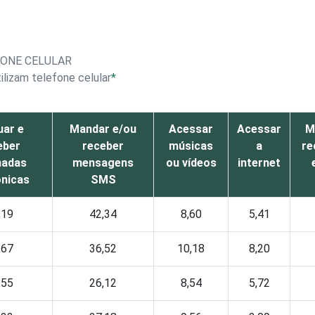
FONE CELULAR
ilizam telefone celular
*
uar e
Mandar e/ou
Acessar
Acessar
M
eber
receber
músicas
a
re
adas
mensagens
ou vídeos
internet
ônicas
SMS
,19
42,34
8,60
5,41
,67
36,52
10,18
8,20
,55
26,12
8,54
5,72