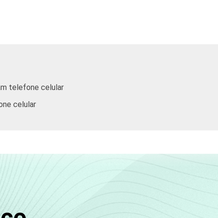
,58
56,03
10,20
5,54
,59
50,72
15,95
10,97
,81
45,83
8,00
6,08
am telefone celular
,76
30,81
3,47
1,72
one celular
,51
29,93
5,06
2,52
,35
38,57
6,61
4,51
,08
44,30
9,51
4,18
sco