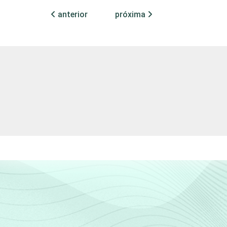
anterior
próxima
4,29
2,37
8,79
0,99
4,59
0,48
0,64
0,61
1,13
0,81
2,13
2,29
3,09
1,97