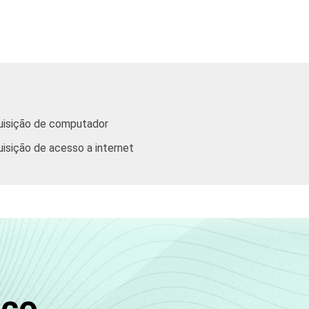
4,06
5,90
8,12
17,91
37,52
2,97
4,79
7,01
14,43
28,26
1,75
2,63
3,19
5,48
9,01
quisição de computador
0,70
1,77
3,03
5,62
12,45
uisição de acesso a internet
1,30
2,57
3,60
8,01
19,46
2,17
3,95
5,57
13,64
31,81
5,15
7,33
11,13
23,84
50,89
sco