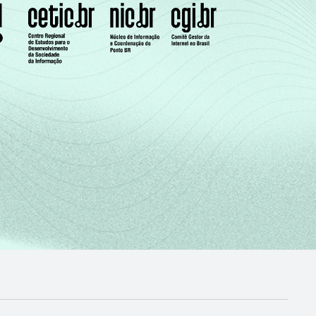
17,54
26,05
38,47
53,87
24,78
37,71
50,56
68,22
34,79
51,21
64,56
79,01
44,86
61,37
73,17
86,38
52,28
66,75
77,88
88,93
56,78
71,59
83,60
91,93