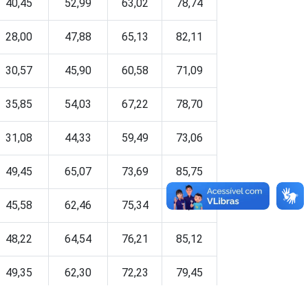
40,45
52,99
63,02
78,74
28,00
47,88
65,13
82,11
30,57
45,90
60,58
71,09
35,85
54,03
67,22
78,70
31,08
44,33
59,49
73,06
49,45
65,07
73,69
85,75
45,58
62,46
75,34
83,82
48,22
64,54
76,21
85,12
49,35
62,30
72,23
79,45
45,51
54,78
63,55
71,31