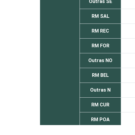
Outras SE
RM SAL
RM REC
RM FOR
Outras NO
RM BEL
Outras N
RM CUR
RM POA
Outras S