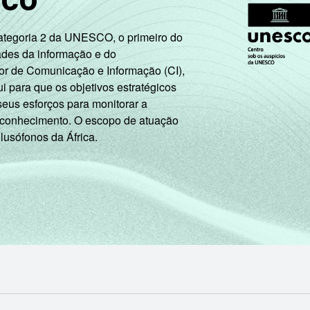
1,02
1,43
1,85
4,09
9,85
Categoria 2 da UNESCO, o primeiro do
ades da informação e do
0,73
1,32
2,49
5,21
13,27
or de Comunicação e Informação (CI),
 para que os objetivos estratégicos
seus esforços para monitorar a
 conhecimento. O escopo de atuação
1,86
3,79
4,90
10,33
20,60
 lusófonos da África.
1,96
3,50
5,20
11,80
27,80
3,64
5,87
8,71
17,59
33,42
1,92
3,49
6,22
13,96
34,90