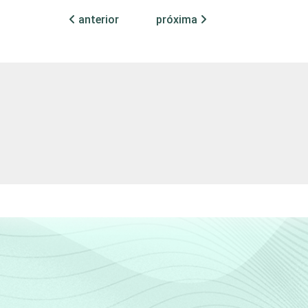
anterior
próxima
56,68
70,46
78,47
86,89
43,49
58,60
70,43
80,16
16,46
25,67
36,31
52,60
21,29
33,60
51,15
71,14
36,03
51,05
64,35
77,88
53,41
70,23
79,70
88,00
70,62
82,66
89,22
93,56