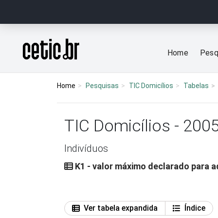
Ir para o conteúdo
Página inicial
Home
Pesq
Home
Pesquisas
TIC Domicílios
Tabelas
TIC Domicílios - 200
Indivíduos
K1 - valor máximo declarado para 
Ver tabela expandida
Índice