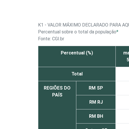
K1 - VALOR MÁXIMO DECLARADO PARA A
Percentual sobre o total da população
*
Fonte: CGI.br
Percentual (%)
ma
Total
REGIÕES DO
RM SP
PAÍS
RM RJ
RM BH