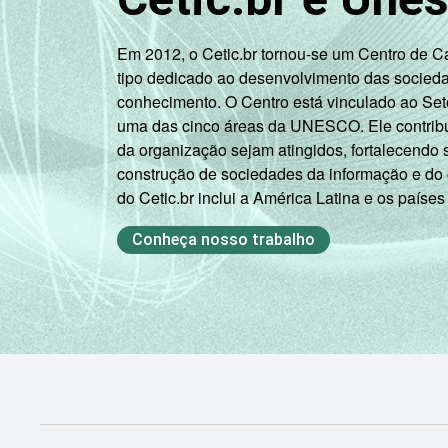
INSTRUÇÃO
Fundamental 1
incompleto
Em 2012, o Cetic.br tornou-se um Centro de 
tipo dedicado ao desenvolvimento das socied
Fundamental 1
conhecimento. O Centro está vinculado ao Set
completo
uma das cinco áreas da UNESCO. Ele contribui
da organização sejam atingidos, fortalecendo 
Fundamental 2
construção de sociedades da informação e do
incompleto
do Cetic.br inclui a América Latina e os países
Fundamental 2
Conheça nosso trabalho
completo
Médio
incompleto
Médio
completo