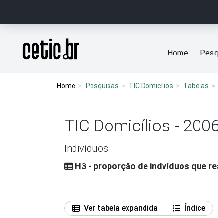
Ir para o conteúdo
Página inicial
Home
Pesq
Home
Pesquisas
TIC Domicílios
Tabelas
TIC Domicílios - 200
Indivíduos
H3 - proporção de indvíduos que re
Ver tabela expandida
Índice