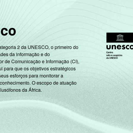
3,64
3,86
4,64
sco
5,05
5,85
8,84
6,22
6,53
12,40
Categoria 2 da UNESCO, o primeiro do
ades da informação e do
or de Comunicação e Informação (CI),
6,77
8,03
9,76
 para que os objetivos estratégicos
seus esforços para monitorar a
 conhecimento. O escopo de atuação
4,43
7,87
13,49
 lusófonos da África.
6,80
8,80
13,40
6,37
6,89
10,23
3,46
3,12
4,42