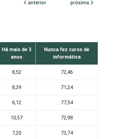
anterior
próxima
Há mais de 3
Nunca fez curso de
anos
informática
8,52
72,46
8,39
71,24
6,12
77,54
10,57
72,98
7,20
73,74