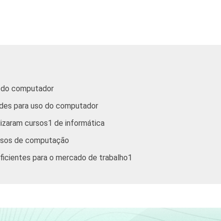
14,82
10,56
8,66
9,87
12,49
16,24
3,52
4,73
11,79
o do computador
ades para uso do computador
1,35
2,33
6,52
lizaram cursos1 de informática
ursos de computação
1,30
1,39
1,92
ficientes para o mercado de trabalho1
0,18
0,37
0,15
2,91
2,50
3,48