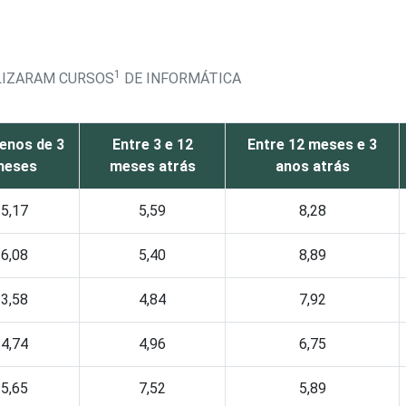
1
LIZARAM CURSOS
DE INFORMÁTICA
enos de 3
Entre 3 e 12
Entre 12 meses e 3
meses
meses atrás
anos atrás
5,17
5,59
8,28
6,08
5,40
8,89
3,58
4,84
7,92
4,74
4,96
6,75
5,65
7,52
5,89