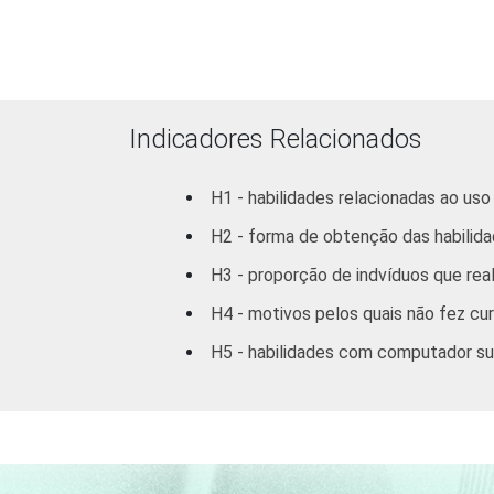
ETÁRIA
anos
De 16 a 24
anos
Indicadores Relacionados
De 25 a 34
anos
H1 - habilidades relacionadas ao us
H2 - forma de obtenção das habilid
De 35 a 44
anos
H3 - proporção de indvíduos que rea
H4 - motivos pelos quais não fez c
De 45 a 59
anos
H5 - habilidades com computador su
De 60 anos ou
mais
RENDA
ATÉ R$300