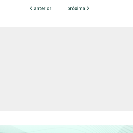
2,09
63,87
anterior
próxima
14,38
47,02
16,92
63,04
7,57
82,22
2,89
92,50
1,40
97,89
2,17
88,93