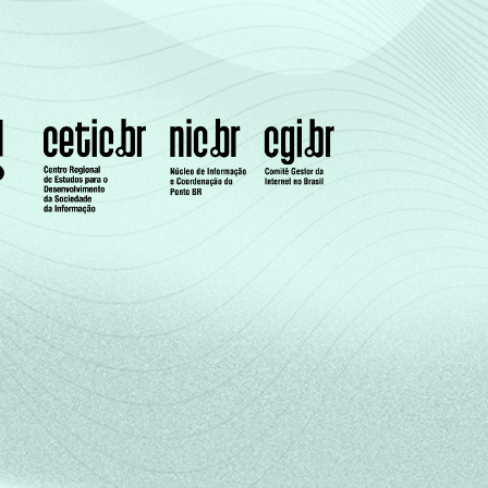
4,14
83,72
7,09
73,16
12,59
62,26
20,92
54,53
26,77
47,43
18,16
52,85
9,63
66,88
3,46
85,55