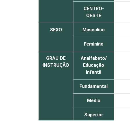
CENTRO-
OESTE
SEXO
Masculino
Feminino
GRAU DE
Analfabeto/
INSTRUÇÃO
Educação
infantil
Fundamental
Médio
Superior
FAIXA
De 10 a 15