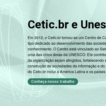
FAMILIAR
R$301-R$500
Cetic.br e Une
R$501-R$1000
R$1001-
Em 2012, o Cetic.br tornou-se um Centro de 
R$1800
tipo dedicado ao desenvolvimento das socied
conhecimento. O Centro está vinculado ao Set
R$1801 OU
uma das cinco áreas da UNESCO. Ele contribui
MAIS
da organização sejam atingidos, fortalecendo 
construção de sociedades da informação e do
CLASSE
A
do Cetic.br inclui a América Latina e os países
4
SOCIAL
B
Conheça nosso trabalho
C
DE