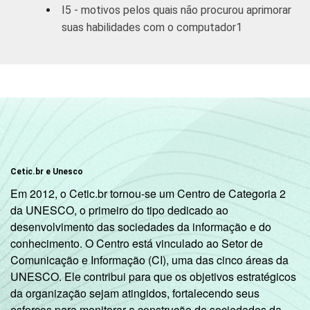
I5 - motivos pelos quais não procurou aprimorar
De 45 anos ou
27
44
suas habilidades com o computador1
mais
RENDA
Até R$380
15
25
FAMILIAR
R$381-R$760
21
37
R$761-R$1140
28
39
R$1141-
Cetic.br e Unesco
35
40
R$1900
Em 2012, o Cetic.br tornou-se um Centro de Categoria 2
da UNESCO, o primeiro do tipo dedicado ao
R$1901-
43
34
desenvolvimento das sociedades da informação e do
R$3800
conhecimento. O Centro está vinculado ao Setor de
Comunicação e Informação (CI), uma das cinco áreas da
R$3801 ou
56
22
UNESCO. Ele contribui para que os objetivos estratégicos
mais
da organização sejam atingidos, fortalecendo seus
esforços para monitorar a construção de sociedades da