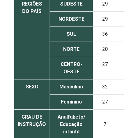
REGIÕES
SUDESTE
29
35
DO PAÍS
NORDESTE
29
33
SUL
36
32
NORTE
20
33
CENTRO-
27
39
OESTE
SEXO
Masculino
32
38
Feminino
27
31
GRAU DE
Analfabeto/
INSTRUÇÃO
Educação
7
23
infantil