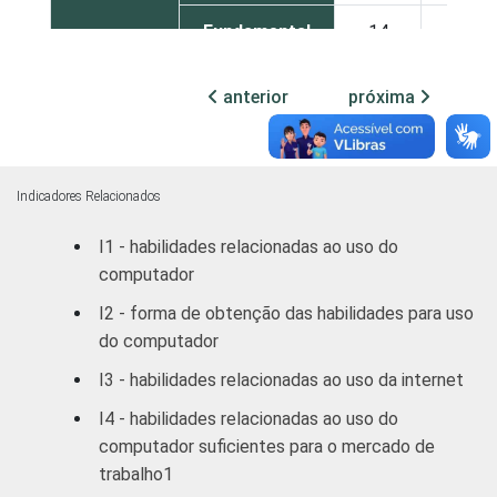
Fundamental
14
31
Médio
30
42
anterior
próxima
Superior
53
29
FAIXA
De 10 a 15
Indicadores Relacionados
3
7
ETÁRIA
anos
I1 - habilidades relacionadas ao uso do
computador
De 16 a 24
36
33
anos
I2 - forma de obtenção das habilidades para uso
do computador
De 25 a 34
39
44
I3 - habilidades relacionadas ao uso da internet
anos
I4 - habilidades relacionadas ao uso do
De 35 a 44
computador suficientes para o mercado de
33
52
anos
trabalho1