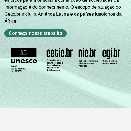
CLASSE
A
62
17
informação e do conhecimento. O escopo de atuação do
5
SOCIAL
Cetic.br inclui a América Latina e os países lusófonos da
B
40
32
África.
C
27
36
Conheça nosso trabalho
DE
17
36
SITUAÇÃO
Trabalhador
46
54
DE
EMPREGO
Desempregado
-
-
Não integra a
população
-
-
4
ativa
1
Para procurar um emprego ou trocar de
emprego dentro de 1 ano.