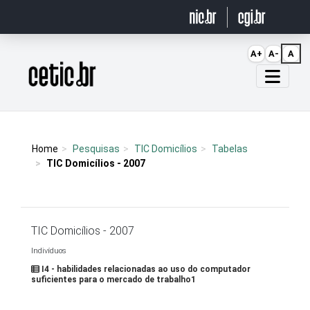
Ir para o conteúdo
A+
A-
A
Página inicial
Home
Pesquisas
TIC Domicílios
Tabelas
TIC Domicílios - 2007
TIC Domicílios - 2007
Indivíduos
I4 - habilidades relacionadas ao uso do computador
suficientes para o mercado de trabalho1