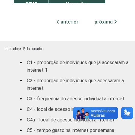
SEXO
Masculino
6
Feminino
6
anterior
próxima
GRAU DE
Analfabeto/Educação
6
INSTRUÇÃO
infantil
Indicadores Relacionados
Fundamental
6
C1 - proporção de indivíduos que já acessaram a
internet 1
Médio
5
C2 - proporção de indivíduos que acessaram a
Superior
7
internet
C3 - freqüência do acesso individual à internet
FAIXA
De 10 a 15 anos
8
ETÁRIA
C4 - local de acesso individual à internet
De 16 a 24 anos
6
C4a - local de acesso individual à internet
De 25 a 34 anos
5
C5 - tempo gasto na internet por semana