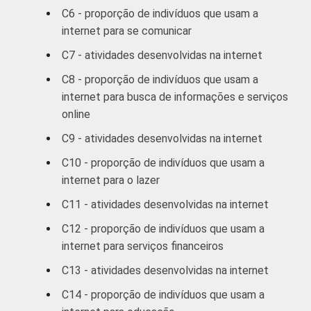
C6 - proporção de indivíduos que usam a
De 35 a 44 anos
5
internet para se comunicar
C7 - atividades desenvolvidas na internet
De 45 a 59 anos
3
C8 - proporção de indivíduos que usam a
De 60 anos ou mais
2
internet para busca de informações e serviços
online
RENDA
Até R$465
7
C9 - atividades desenvolvidas na internet
FAMILIAR
R$466-R$930
6
C10 - proporção de indivíduos que usam a
internet para o lazer
R$931-R$1395
6
C11 - atividades desenvolvidas na internet
R$1396-R$2325
6
C12 - proporção de indivíduos que usam a
internet para serviços financeiros
R$2326-R$4650
6
C13 - atividades desenvolvidas na internet
R$4651 ou mais
5
C14 - proporção de indivíduos que usam a