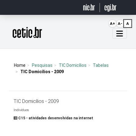
Ir para o conteúdo
A+
A-
A
Página inicial
Home
Pesquisas
TIC Domicílios
Tabelas
TIC Domicílios - 2009
TIC Domicílios - 2009
Indivíduos
C15 - atividades desenvolvidas na internet