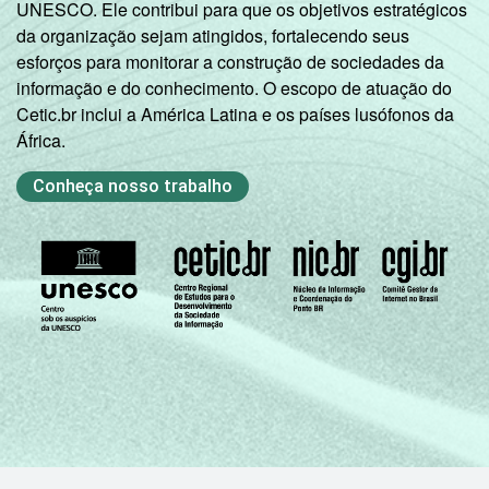
UNESCO. Ele contribui para que os objetivos estratégicos
Internet). Respostas múltiplas, estimuladas
da organização sejam atingidos, fortalecendo seus
e rodiziadas.
esforços para monitorar a construção de sociedades da
2
Na categoria não integra população ativa
informação e do conhecimento. O escopo de atuação do
estão contabilizados os estudantes,
Cetic.br inclui a América Latina e os países lusófonos da
aposentados e as donas de casa.
África.
3
O critério utilizado para classificação leva
em consideração a educação do chefe de
Conheça nosso trabalho
família e a posse de uma serie de utensílios
domésticos, relacionando-os a um sistema
de pontuação. A soma dos pontos alcançada
por domicílio é associada a uma Classe
Sócio-Econômica específica (A, B, C, D, E).
Veja a tabela de
erros estatísticos
aproximados
para cada variável este
indicador.
Fonte: NIC.br - set/nov 2009