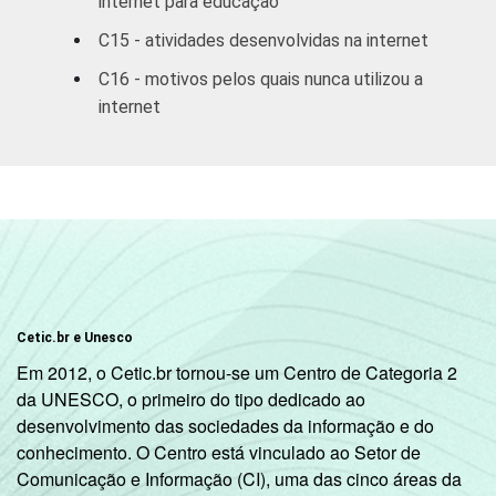
internet para educação
CLASSE
A
5
C15 - atividades desenvolvidas na internet
3
SOCIAL
C16 - motivos pelos quais nunca utilizou a
B
6
internet
C
6
DE
6
SITUAÇÃO
Trabalhador
5
DE
EMPREGO
Desempregado
5
Cetic.br e Unesco
Não integra a
8
Em 2012, o Cetic.br tornou-se um Centro de Categoria 2
2
população ativa
da UNESCO, o primeiro do tipo dedicado ao
desenvolvimento das sociedades da informação e do
1
Base: 9.747 entrevistados que usaram a
conhecimento. O Centro está vinculado ao Setor de
Internet nos últimos três meses (amostra
Comunicação e Informação (CI), uma das cinco áreas da
principal + oversample de usuários de