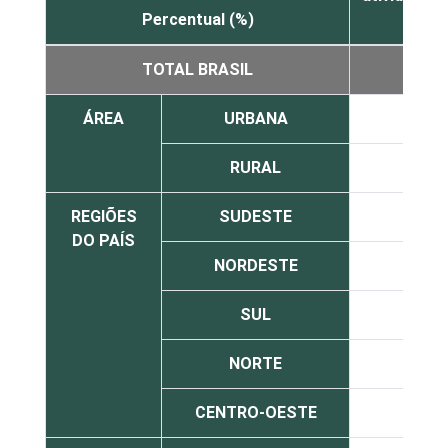
Percentual (%)
escol
TOTAL BRASIL
6
ÁREA
URBANA
6
RURAL
6
REGIÕES
SUDESTE
6
DO PAÍS
NORDESTE
7
SUL
5
NORTE
7
CENTRO-OESTE
6