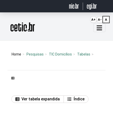
Ir para o conteúdo
A+
A-
A
Página inicial
Home
Pesquisas
TIC Domicílios
Tabelas
Ver tabela expandida
Índice