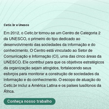
RENDA
Até 1 SM
29
71
FAMILIAR
1 SM - 2 SM
47
53
Cetic.br e Unesco
2 SM - 3 SM
60
40
Em 2012, o Cetic.br tornou-se um Centro de Categoria 2
da UNESCO, o primeiro do tipo dedicado ao
3 SM - 5 SM
68
32
desenvolvimento das sociedades da informação e do
conhecimento. O Centro está vinculado ao Setor de
5 SM - 10 SM
85
15
Comunicação e Informação (CI), uma das cinco áreas da
UNESCO. Ele contribui para que os objetivos estratégicos
10 SM ou +
84
16
da organização sejam atingidos, fortalecendo seus
esforços para monitorar a construção de sociedades da
CLASSE
A
93
7
informação e do conhecimento. O escopo de atuação do
4
SOCIAL
Cetic.br inclui a América Latina e os países lusófonos da
B
84
16
África.
Conheça nosso trabalho
C
57
42