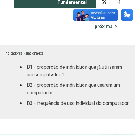
Fundamental
59
41
Médio
76
24
próxima
Superior
91
9
FAIXA
De 10 a 15 anos
85
15
ETÁRIA
Indicadores Relacionados
De 16 a 24 anos
82
18
B1 - proporção de indivíduos que já utilizaram
um computador 1
De 25 a 34 anos
68
32
B2 - proporção de indivíduos que usaram um
De 35 a 44 anos
47
53
computador
B3 - frequência de uso individual do computador
De 45 a 59 anos
28
72
De 60 anos ou
9
91
mais