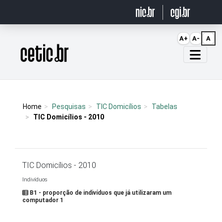
Ir para o conteúdo
A+
A-
A
Página inicial
Home
Pesquisas
TIC Domicílios
Tabelas
TIC Domicílios - 2010
TIC Domicílios - 2010
Indivíduos
B1 - proporção de indivíduos que já utilizaram um
computador 1