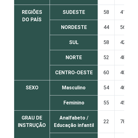
REGIÕES
SUDESTE
58
41
DO PAÍS
NORDESTE
44
56
SUL
58
42
NORTE
52
48
CENTRO-OESTE
60
40
SEXO
Masculino
54
46
Feminino
55
45
GRAU DE
Analfabeto /
22
78
INSTRUÇÃO
Educação infantil