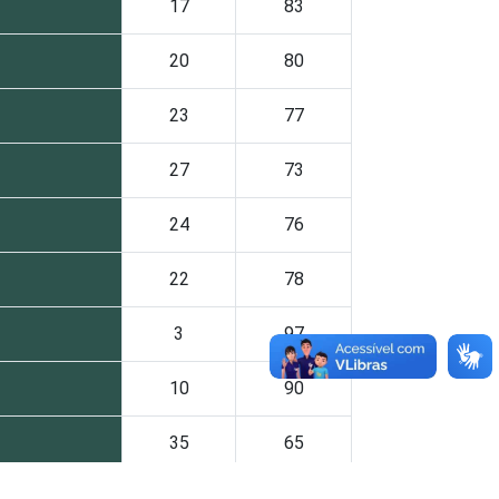
17
83
20
80
23
77
27
73
24
76
22
78
3
97
10
90
35
65
66
34