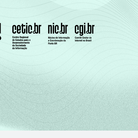
57
43
64
36
64
36
50
50
22
78
4
96
27
73
27
73
11
89