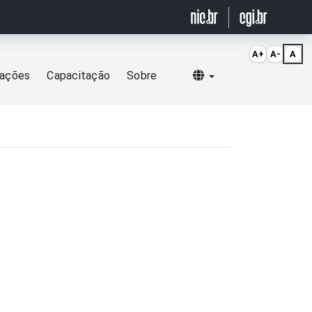
A+
A-
A
Selecionar idioma
cações
Capacitação
Sobre