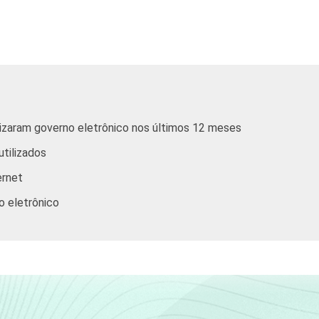
De 16 a 24 anos
De 25 a 34 anos
De 35 a 44 anos
ilizaram governo eletrônico nos últimos 12 meses
De 45 a 59 anos
utilizados
De 60 anos ou mais
ernet
o eletrônico
Até 1 SM
1 SM - 2 SM
2 SM - 3 SM
3 SM - 5 SM