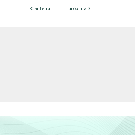
anterior
próxima
36
64
38
62
23
77
14
86
3
97
6
94
15
85
26
74
36
64