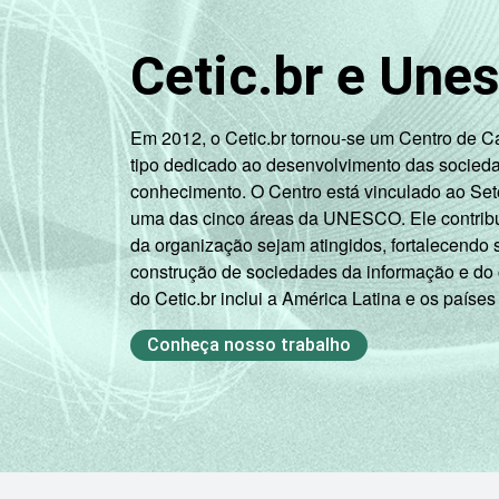
Cetic.br e Une
Em 2012, o Cetic.br tornou-se um Centro de 
2
CLASSE SOCIAL
tipo dedicado ao desenvolvimento das socied
conhecimento. O Centro está vinculado ao Set
uma das cinco áreas da UNESCO. Ele contribui
da organização sejam atingidos, fortalecendo 
construção de sociedades da informação e do
do Cetic.br inclui a América Latina e os países
Conheça nosso trabalho
SITUAÇÃO DE EMPREGO