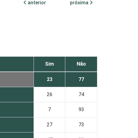
anterior
próxima
Sim
Não
23
77
26
74
7
93
27
73