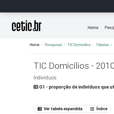
Ir para o conteúdo
Página inicial
Home
Pesq
Home
Pesquisas
TIC Domicílios
Tabelas
TIC Domicílios - 201
Indivíduos
G1 - proporção de indivíduos que u
Ver tabela expandida
Índice