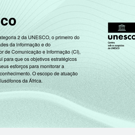
5 SM - 10 SM
sco
10 SM ou +
Categoria 2 da UNESCO, o primeiro do
A
ades da informação e do
or de Comunicação e Informação (CI),
B
 para que os objetivos estratégicos
seus esforços para monitorar a
C
 conhecimento. O escopo de atuação
 lusófonos da África.
DE
Trabalhador
Desempregado
Não integra a população