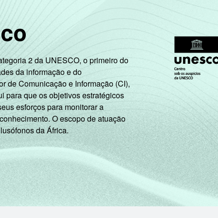
0
11
25
12
2
sco
7
16
19
16
4
Categoria 2 da UNESCO, o primeiro do
8
25
21
17
3
ades da informação e do
or de Comunicação e Informação (CI),
1
31
16
21
2
 para que os objetivos estratégicos
seus esforços para monitorar a
5
35
10
29
3
 conhecimento. O escopo de atuação
 lusófonos da África.
27
31
26
3
5
26
6
35
8
5
32
14
26
4
2
21
19
16
3