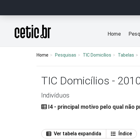
Ir para o conteúdo
Página inicial
Home
Pesq
Home
Pesquisas
TIC Domicílios
Tabelas
TIC Domicílios - 201
Indivíduos
I4 - principal motivo pelo qual não
Ver tabela expandida
Índice