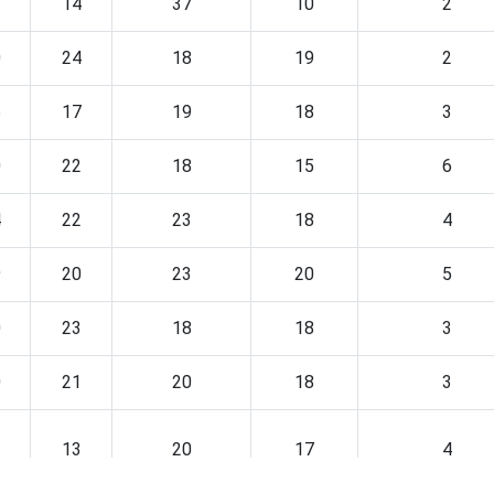
1
14
37
10
2
0
24
18
19
2
5
17
19
18
3
0
22
18
15
6
4
22
23
18
4
9
20
23
20
5
0
23
18
18
3
0
21
20
18
3
3
13
20
17
4