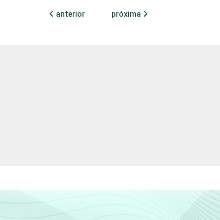
2
2
2
2
anterior
próxima
2
2
2
1
2
3
1
-
3
2
4
4
2
3
1
-
2
1
1
-
3
2
1
-
1
-
2
1
2
1
2
-