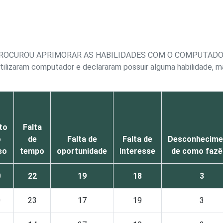
O PROCUROU APRIMORAR AS HABILIDADES COM O COMPUTAD
tilizaram computador e declararam possuir alguma habilidade, m
to
Falta
o
de
Falta de
Falta de
Desconhecime
so
tempo
oportunidade
interesse
de como fazê
0
22
19
18
3
0
23
17
19
3