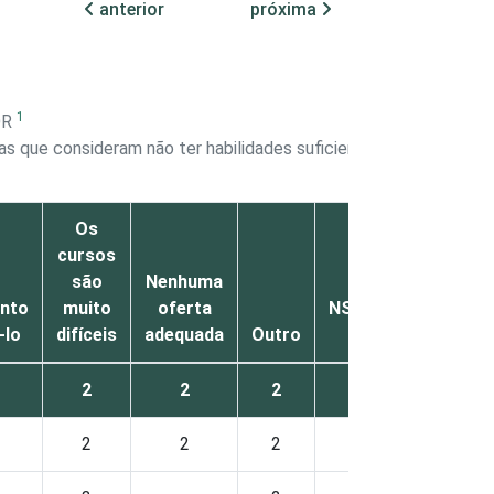
anterior
próxima
1
OR
as que consideram não ter habilidades suficientes
Os
cursos
são
Nenhuma
nto
muito
oferta
NS/NR
3
-lo
difíceis
adequada
Outro
2
2
2
2
2
2
2
2