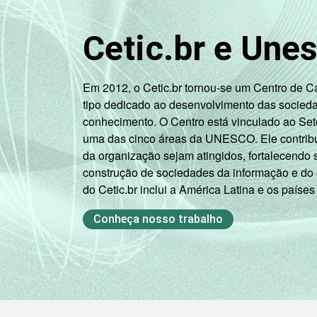
RENDA
Até 1 SM
4
Cetic.br e Une
FAMILIAR
1 SM - 2 SM
3
Em 2012, o Cetic.br tornou-se um Centro de 
2 SM - 3 SM
2
tipo dedicado ao desenvolvimento das socied
conhecimento. O Centro está vinculado ao Set
3 SM - 5 SM
2
uma das cinco áreas da UNESCO. Ele contribui
da organização sejam atingidos, fortalecendo 
5 SM - 10 SM
1
construção de sociedades da informação e do
do Cetic.br inclui a América Latina e os países
10 SM ou +
4
Conheça nosso trabalho
CLASSE
A
1
4
SOCIAL
B
1
C
3