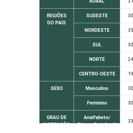
RURAL
3
REGIÕES
SUDESTE
3
DO PAÍS
NORDESTE
3
SUL
3
NORTE
2
CENTRO-OESTE
1
SEXO
Masculino
3
Feminino
3
GRAU DE
Analfabeto/
3
INSTRUÇÃO
Educação infantil