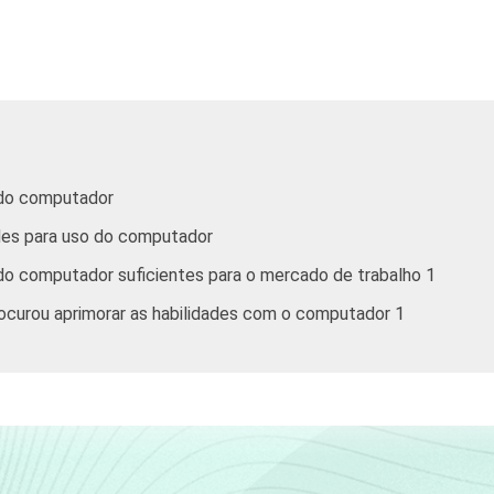
7
16
20
16
4
7
27
19
19
2
6
37
15
24
2
1
8
21
12
5
o do computador
ades para uso do computador
3
19
23
17
2
o do computador suficientes para o mercado de trabalho 1
4
34
17
18
2
procurou aprimorar as habilidades com o computador 1
0
38
13
20
2
3
32
19
28
3
6
15
12
50
3