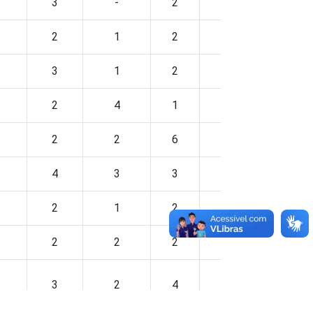
3
-
2
-
2
1
2
2
3
1
2
1
2
4
1
1
2
2
6
1
4
3
3
3
2
1
2
2
2
2
2
1
3
2
4
4