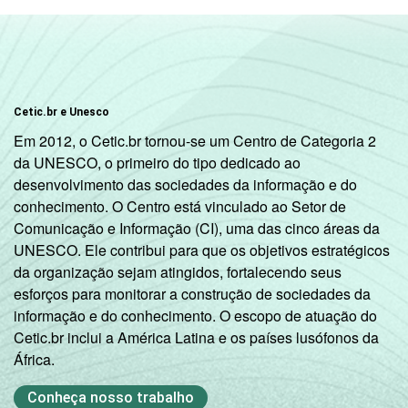
De 45 a 59 anos
98
De 60 anos ou
99
mais
Cetic.br e Unesco
RENDA
Até 1 SM
99
Em 2012, o Cetic.br tornou-se um Centro de Categoria 2
FAMILIAR
da UNESCO, o primeiro do tipo dedicado ao
1 SM - 2 SM
97
desenvolvimento das sociedades da informação e do
conhecimento. O Centro está vinculado ao Setor de
2 SM - 3 SM
99
Comunicação e Informação (CI), uma das cinco áreas da
UNESCO. Ele contribui para que os objetivos estratégicos
3 SM - 5 SM
99
da organização sejam atingidos, fortalecendo seus
esforços para monitorar a construção de sociedades da
5 SM - 10 SM
98
informação e do conhecimento. O escopo de atuação do
Cetic.br inclui a América Latina e os países lusófonos da
10 SM ou +
98
África.
CLASSE
A
98
Conheça nosso trabalho
2
SOCIAL