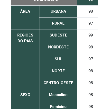
ÁREA
URBANA
98
RURAL
97
REGIÕES
SUDESTE
99
DO PAÍS
NORDESTE
98
SUL
97
NORTE
98
CENTRO-OESTE
98
SEXO
Masculino
98
Feminino
98