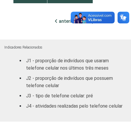
GRAU DE
Analfabeto /
98
INSTRUÇÃO
Educação infantil
anterior
próxima
Fundamental
98
Médio
98
Indicadores Relacionados
J1 - proporção de indivíduos que usaram
Superior
98
telefone celular nos últimos três meses
FAIXA
De 10 a 15 anos
98
J2 - proporção de indivíduos que possuem
ETÁRIA
telefone celular
De 16 a 24 anos
98
J3 - tipo de telefone celular: pré
De 25 a 34 anos
98
J4 - atividades realizadas pelo telefone celular
De 35 a 44 anos
98