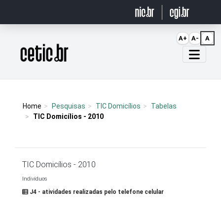
Ir para o conteúdo
A+
A-
A
Página inicial
Home
Pesquisas
TIC Domicílios
Tabelas
TIC Domicílios - 2010
TIC Domicílios - 2010
Indivíduos
J4 - atividades realizadas pelo telefone celular