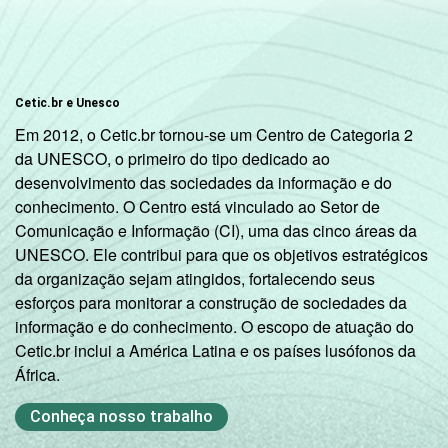
RENDA
ATÉ 1 SM
33
67
FAMILIAR
MAIS DE 1
Cetic.br e Unesco
SM ATÉ 2
45
55
Em 2012, o Cetic.br tornou-se um Centro de Categoria 2
SM
da UNESCO, o primeiro do tipo dedicado ao
desenvolvimento das sociedades da informação e do
MAIS DE 2
conhecimento. O Centro está vinculado ao Setor de
SM ATÉ 3
60
40
Comunicação e Informação (CI), uma das cinco áreas da
SM
UNESCO. Ele contribui para que os objetivos estratégicos
da organização sejam atingidos, fortalecendo seus
MAIS DE 3
esforços para monitorar a construção de sociedades da
SM ATÉ 5
71
28
informação e do conhecimento. O escopo de atuação do
SM
Cetic.br inclui a América Latina e os países lusófonos da
África.
MAIS DE 5
SM ATÉ 10
82
18
Conheça nosso trabalho
SM