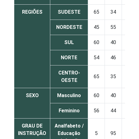
REGIÕES
SUDESTE
65
34
NORDESTE
45
55
SUL
60
40
NORTE
54
46
CENTRO-
65
35
OESTE
SEXO
Masculino
60
40
Feminino
56
44
GRAU DE
Analfabeto /
INSTRUÇÃO
Educação
5
95