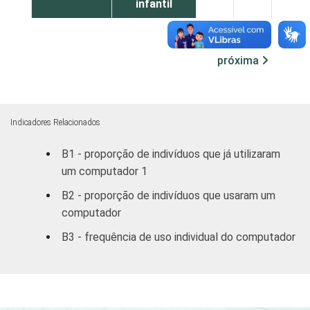
infantil
Fundamental
40
60
próxima
Médio
85
15
Superior
97
3
Indicadores Relacionados
FAIXA
10 - 15
87
13
B1 - proporção de indivíduos que já utilizaram
ETÁRIA
um computador 1
16 - 24
87
13
B2 - proporção de indivíduos que usaram um
25 - 34
72
28
computador
B3 - frequência de uso individual do computador
35 - 44
55
45
45 - 59
35
65
60 +
14
85