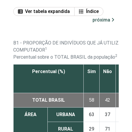
Ver tabela expandida
Índice
próxima
B1 - PROPORÇÃO DE INDIVÍDUOS QUE JÁ UTILIZARAM
1
COMPUTADOR
2
Percentual sobre o TOTAL BRASIL da população
Percentual (%)
Sim
Não
Não s
N
resp
TOTAL BRASIL
58
42
ÁREA
URBANA
63
37
RURAL
29
71