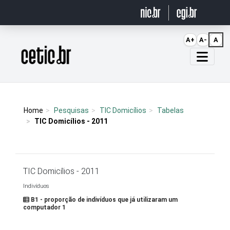
Ir para o conteúdo
A+
A-
A
Página inicial
Home
Pesquisas
TIC Domicílios
Tabelas
TIC Domicílios - 2011
TIC Domicílios - 2011
Indivíduos
B1 - proporção de indivíduos que já utilizaram um
computador 1