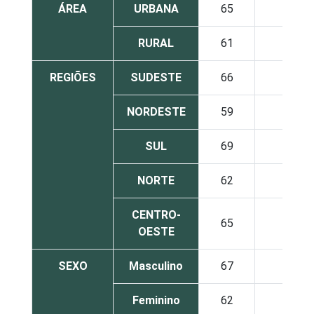
ÁREA
URBANA
65
35
RURAL
61
43
REGIÕES
SUDESTE
66
33
NORDESTE
59
35
SUL
69
51
NORTE
62
35
CENTRO-
65
27
OESTE
SEXO
Masculino
67
35
Feminino
62
36