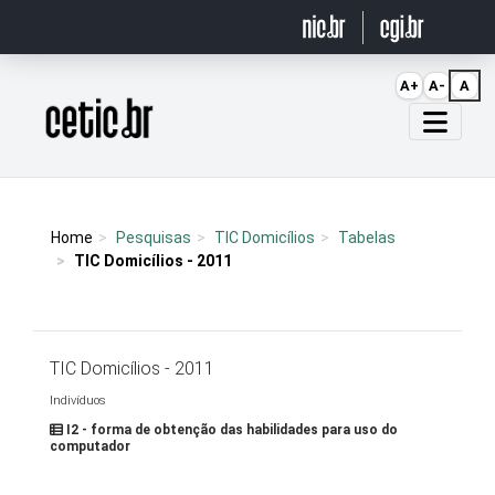
Ir para o conteúdo
A+
A-
A
Página inicial
Home
Pesquisas
TIC Domicílios
Tabelas
TIC Domicílios - 2011
TIC Domicílios - 2011
Indivíduos
I2 - forma de obtenção das habilidades para uso do
computador