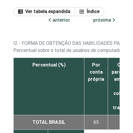
Ver tabela expandida
Índice
anterior
próxima
I2 - FORMA DE OBTENÇÃO DAS HABILIDADES PARA 
1
Percentual sobre o total de usuários de computador
Percentual (%)
Por
Com
conta
parentes,
própria
amigos
ou
colegas
de
trabalho
TOTAL BRASIL
65
36