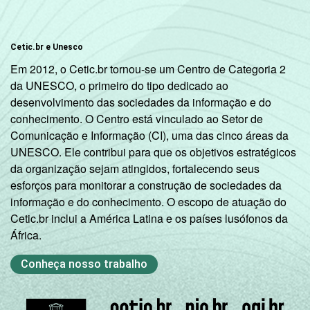
45 - 59
69
39
Cetic.br e Unesco
60 +
64
46
Em 2012, o Cetic.br tornou-se um Centro de Categoria 2
RENDA
ATÉ 1 SM
52
39
da UNESCO, o primeiro do tipo dedicado ao
FAMILIAR
desenvolvimento das sociedades da informação e do
1 SM - 2 SM
59
36
conhecimento. O Centro está vinculado ao Setor de
Comunicação e Informação (CI), uma das cinco áreas da
UNESCO. Ele contribui para que os objetivos estratégicos
2 SM - 3 SM
61
34
da organização sejam atingidos, fortalecendo seus
esforços para monitorar a construção de sociedades da
3 SM - 5 SM
70
35
informação e do conhecimento. O escopo de atuação do
Cetic.br inclui a América Latina e os países lusófonos da
5 SM - 10
65
37
África.
SM
Conheça nosso trabalho
10 SM ou +
69
39
Classe
A
73
37