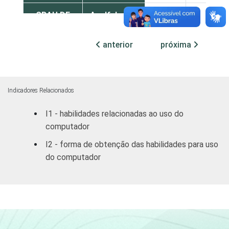
GRAU DE
Analfabeto /
INSTRUÇÃO
Educação
68
55
infantil
anterior
próxima
Fundamental
64
45
Médio
65
31
Indicadores Relacionados
I1 - habilidades relacionadas ao uso do
Superior
65
31
computador
FAIXA
10 - 15
62
45
I2 - forma de obtenção das habilidades para uso
ETÁRIA
do computador
16 - 24
64
34
25 - 34
64
28
35 - 44
68
35