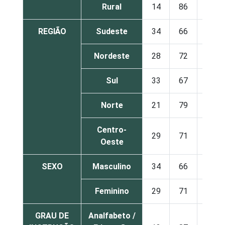
Rural
14
86
REGIÃO
Sudeste
34
66
Nordeste
28
72
Sul
33
67
Norte
21
79
Centro-
29
71
Oeste
SEXO
Masculino
34
66
Feminino
29
71
GRAU DE
Analfabeto /