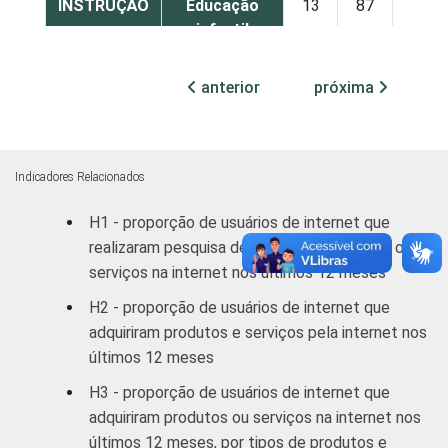
INSTRUÇÃO
Educação
13
87
infantil
Fundamental
12
88
anterior
próxima
Médio
30
70
Superior
57
43
Indicadores Relacionados
H1 - proporção de usuários de internet que
FAIXA
De 10 a 15
9
91
realizaram pesquisa de preços de produtos ou
ETÁRIA
anos
serviços na internet nos últimos 12 meses
De 16 a 24
H2 - proporção de usuários de internet que
30
70
anos
adquiriram produtos e serviços pela internet nos
últimos 12 meses
De 25 a 34
38
62
H3 - proporção de usuários de internet que
anos
adquiriram produtos ou serviços na internet nos
últimos 12 meses, por tipos de produtos e
De 35 a 44