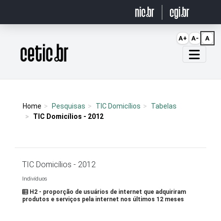
Ir para o conteúdo
A+
A-
A
Página inicial
Home
Pesquisas
TIC Domicílios
Tabelas
TIC Domicílios - 2012
TIC Domicílios - 2012
Indivíduos
H2 - proporção de usuários de internet que adquiriram
produtos e serviços pela internet nos últimos 12 meses