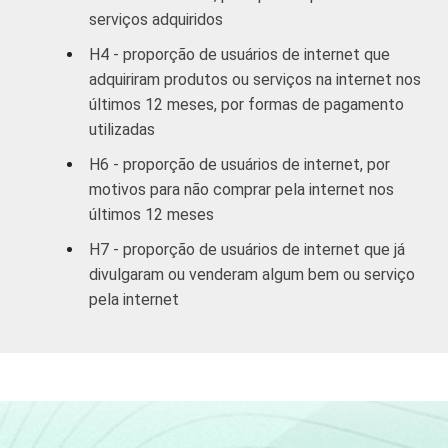
43
57
serviços adquiridos
anos
H4 - proporção de usuários de internet que
De 45 a 59
adquiriram produtos ou serviços na internet nos
38
62
anos
últimos 12 meses, por formas de pagamento
utilizadas
60 anos ou
35
65
H6 - proporção de usuários de internet, por
mais
motivos para não comprar pela internet nos
últimos 12 meses
RENDA
Até 1 SM
9
91
FAMILIAR
H7 - proporção de usuários de internet que já
Mais de 1
divulgaram ou venderam algum bem ou serviço
15
85
SM até 2 SM
pela internet
Mais de 2
27
73
SM até 3 SM
Mais de 3
36
64
SM até 5 SM