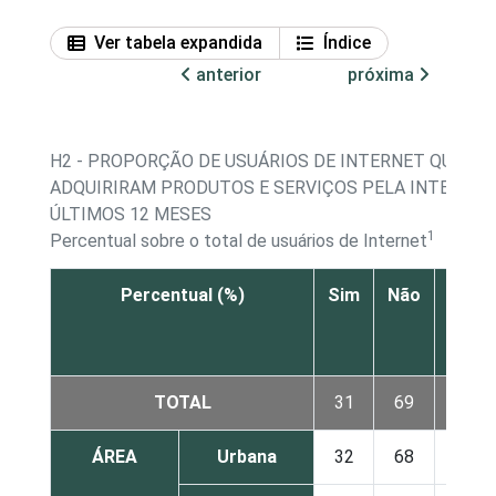
Ver tabela expandida
Índice
anterior
próxima
H2 - PROPORÇÃO DE USUÁRIOS DE INTERNET QUE
ADQUIRIRAM PRODUTOS E SERVIÇOS PELA INTERNET
ÚLTIMOS 12 MESES
1
Percentual sobre o total de usuários de Internet
Percentual (%)
Sim
Não
Não s
N
resp
TOTAL
31
69
ÁREA
Urbana
32
68