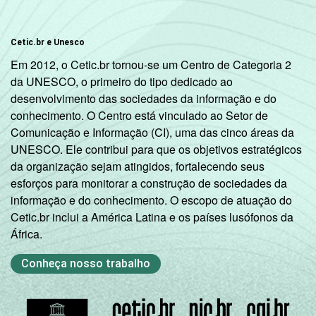
Mais de 5
SM até 10
49
51
Cetic.br e Unesco
SM
Em 2012, o Cetic.br tornou-se um Centro de Categoria 2
da UNESCO, o primeiro do tipo dedicado ao
Mais de 10
desenvolvimento das sociedades da informação e do
68
32
SM
conhecimento. O Centro está vinculado ao Setor de
Comunicação e Informação (CI), uma das cinco áreas da
CLASSE
A
69
31
UNESCO. Ele contribui para que os objetivos estratégicos
SOCIAL
da organização sejam atingidos, fortalecendo seus
B
43
56
esforços para monitorar a construção de sociedades da
informação e do conhecimento. O escopo de atuação do
C
20
80
Cetic.br inclui a América Latina e os países lusófonos da
África.
DE
10
90
Conheça nosso trabalho
CONDIÇÃO
PEA
37
63
DE