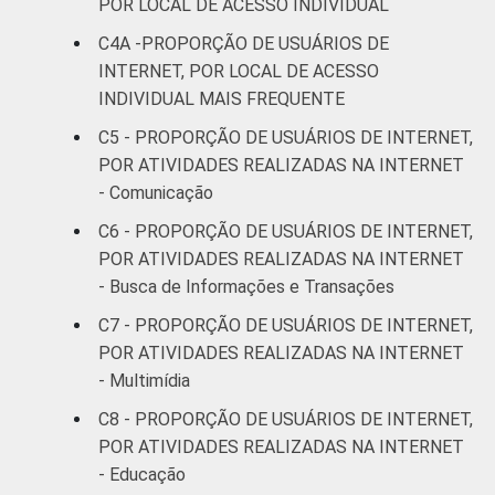
POR LOCAL DE ACESSO INDIVIDUAL
C4A -PROPORÇÃO DE USUÁRIOS DE
De 45 a 59
38
62
0
INTERNET, POR LOCAL DE ACESSO
anos
INDIVIDUAL MAIS FREQUENTE
60 anos ou
C5 - PROPORÇÃO DE USUÁRIOS DE INTERNET,
14
86
0
mais
POR ATIVIDADES REALIZADAS NA INTERNET
- Comunicação
Renda
Até 1 SM
32
68
1
C6 - PROPORÇÃO DE USUÁRIOS DE INTERNET,
familiar
POR ATIVIDADES REALIZADAS NA INTERNET
Mais de 1
47
53
0
- Busca de Informações e Transações
SM até 2 SM
C7 - PROPORÇÃO DE USUÁRIOS DE INTERNET,
Mais de 2
POR ATIVIDADES REALIZADAS NA INTERNET
62
38
0
SM até 3 SM
- Multimídia
C8 - PROPORÇÃO DE USUÁRIOS DE INTERNET,
Mais de 3
76
23
0
POR ATIVIDADES REALIZADAS NA INTERNET
SM até 5 SM
- Educação