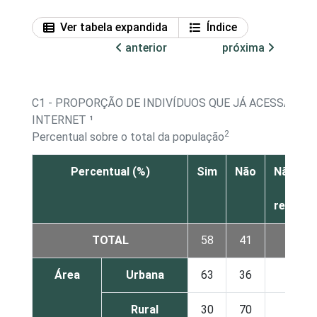
Ver tabela expandida
Índice
anterior
próxima
C1 - PROPORÇÃO DE INDIVÍDUOS QUE JÁ ACESSARAM
INTERNET ¹
2
Percentual sobre o total da população
Percentual (%)
Sim
Não
Não sab
Não
respon
TOTAL
58
41
0
Área
Urbana
63
36
0
Rural
30
70
1