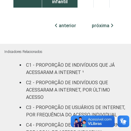
infantil
Fundamental
40
60
0
anterior
próxima
Médio
84
16
0
Superior
96
4
0
Indicadores Relacionados
Faixa
De 10 a 15
85
15
0
C1 - PROPORÇÃO DE INDIVÍDUOS QUE JÁ
etária
anos
ACESSARAM A INTERNET ¹
De 16 a 24
C2 - PROPORÇÃO DE INDIVÍDUOS QUE
87
13
0
anos
ACESSARAM A INTERNET, POR ÚLTIMO
ACESSO
De 25 a 34
75
25
0
C3 - PROPORÇÃO DE USUÁRIOS DE INTERNET,
anos
POR FREQUÊNCIA DO ACESSO INDIVIDUAL
De 35 a 44
C4 - PROPORÇÃO DE USUÁRIOS DE INTERNET,
56
44
0
anos