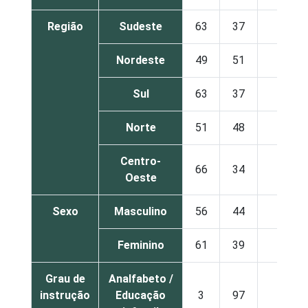
Região
Sudeste
63
37
0
Nordeste
49
51
0
Sul
63
37
0
Norte
51
48
1
Centro-
66
34
0
Oeste
Sexo
Masculino
56
44
0
Feminino
61
39
0
Grau de
Analfabeto /
instrução
Educação
3
97
0