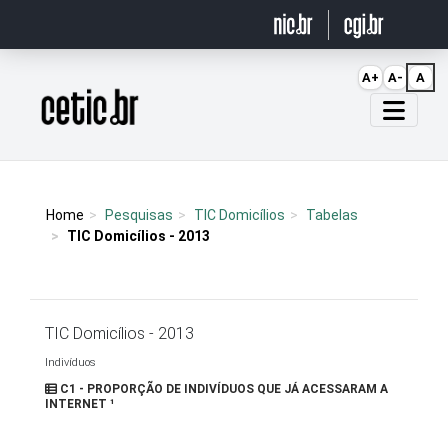
Ir para o conteúdo
A+
A-
A
Página inicial
Home
Pesquisas
TIC Domicílios
Tabelas
TIC Domicílios - 2013
TIC Domicílios - 2013
Indivíduos
C1 - PROPORÇÃO DE INDIVÍDUOS QUE JÁ ACESSARAM A
INTERNET ¹