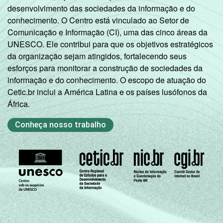
desenvolvimento das sociedades da informação e do
1
Indivíduos que informaram ter acessado a
conhecimento. O Centro está vinculado ao Setor de
Internet pelo menos uma vez na vida, de
Comunicação e Informação (CI), uma das cinco áreas da
qualquer lugar.
UNESCO. Ele contribui para que os objetivos estratégicos
2
Base: 168,3 milhões de pessoas. Dados
da organização sejam atingidos, fortalecendo seus
coletados entre setembro de 2013 e
esforços para monitorar a construção de sociedades da
fevereiro de 2014.
informação e do conhecimento. O escopo de atuação do
Fonte: NIC.br - set/2013 a fev/2014
Cetic.br inclui a América Latina e os países lusófonos da
África.
Conheça nosso trabalho