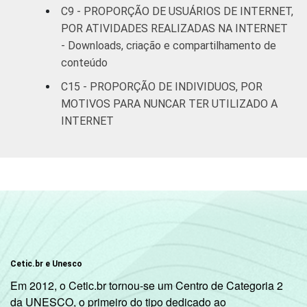
Mais de 5
C9 - PROPORÇÃO DE USUÁRIOS DE INTERNET,
SM até 10
85
15
0
POR ATIVIDADES REALIZADAS NA INTERNET
SM
- Downloads, criação e compartilhamento de
conteúdo
Mais de 10
92
8
0
C15 - PROPORÇÃO DE INDIVIDUOS, POR
SM
MOTIVOS PARA NUNCAR TER UTILIZADO A
INTERNET
Classe
A
98
2
0
social
B
84
16
0
C
58
41
0
DE
24
75
0
Condição
PEA
62
38
0
Cetic.br e Unesco
de
Em 2012, o Cetic.br tornou-se um Centro de Categoria 2
atividade
Não PEA
53
47
0
da UNESCO, o primeiro do tipo dedicado ao