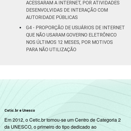
etária
anos
ACESSARAM A INTERNET, POR ATIVIDADES
DESENVOLVIDAS DE INTERAÇÃO COM
De 25 a 34
AUTORIDADE PÚBLICAS
63
1
anos
G4 - PROPORÇÃO DE USUÁRIOS DE INTERNET
QUE NÃO USARAM GOVERNO ELETRÔNICO
De 35 a 44
67
1
NOS ÚLTIMOS 12 MESES, POR MOTIVOS
anos
PARA NÃO UTILIZAÇÃO
De 45 a 59
68
1
anos
60 anos ou
59
mais
Renda
Até 1 SM
56
2
familiar
Cetic.br e Unesco
Mais de 1
Em 2012, o Cetic.br tornou-se um Centro de Categoria 2
62
1
SM até 2 SM
da UNESCO, o primeiro do tipo dedicado ao