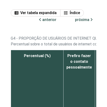
Ver tabela expandida
Índice
anterior
próxima
G4 - PROPORÇÃO DE USUÁRIOS DE INTERNET QUE N
Percentual sobre o total de usuários de internet com 16
Percentual (%)
Prefiro fazer
O
o contato
serv
pessoalmente
de q
pre
s
difí
d
enco