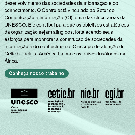
desenvolvimento das sociedades da informação e do
Mais de 2
conhecimento. O Centro está vinculado ao Setor de
61
1
SM até 3 SM
Comunicação e Informação (CI), uma das cinco áreas da
UNESCO. Ele contribui para que os objetivos estratégicos
Mais de 3
da organização sejam atingidos, fortalecendo seus
74
1
SM até 5 SM
esforços para monitorar a construção de sociedades da
informação e do conhecimento. O escopo de atuação do
Mais de 5
Cetic.br inclui a América Latina e os países lusófonos da
SM até 10
62
1
África.
SM
Conheça nosso trabalho
Mais de 10
73
SM
Classe
A
56
social
B
62
C
63
1