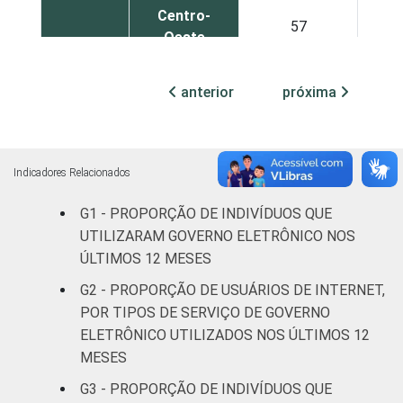
Centro-
57
2
Oeste
Sexo
Masculino
64
1
anterior
próxima
Feminino
62
1
Grau de
Analfabeto /
Indicadores Relacionados
instrução
Educação
71
infantil
G1 - PROPORÇÃO DE INDIVÍDUOS QUE
UTILIZARAM GOVERNO ELETRÔNICO NOS
Fundamental
65
1
ÚLTIMOS 12 MESES
G2 - PROPORÇÃO DE USUÁRIOS DE INTERNET,
Médio
62
1
POR TIPOS DE SERVIÇO DE GOVERNO
ELETRÔNICO UTILIZADOS NOS ÚLTIMOS 12
Superior
61
MESES
Faixa
G3 - PROPORÇÃO DE INDIVÍDUOS QUE
De 16 a 24
60
1