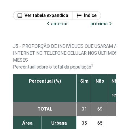
Ver tabela expandida
Índice
anterior
próxima
J5 - PROPORÇÃO DE INDIVÍDUOS QUE USARAM A
INTERNET NO TELEFONE CELULAR NOS ÚLTIMOS TRÊ
MESES
1
Percentual sobre o total da população
Percentual (%)
Sim
Não
Não sab
Não
respon
TOTAL
31
69
0
Área
Urbana
35
65
0