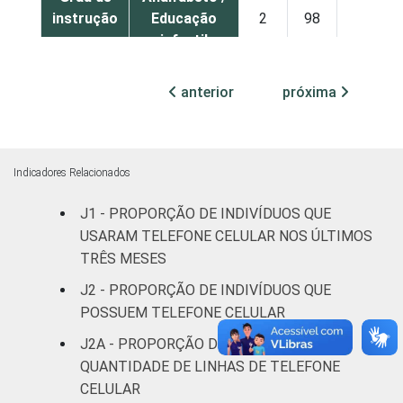
instrução
Educação
2
98
0
infantil
Fundamental
18
82
0
anterior
próxima
Médio
46
53
0
Superior
60
40
0
Indicadores Relacionados
J1 - PROPORÇÃO DE INDIVÍDUOS QUE
Faixa
De 10 a 15
45
55
0
USARAM TELEFONE CELULAR NOS ÚLTIMOS
etária
anos
TRÊS MESES
De 16 a 24
J2 - PROPORÇÃO DE INDIVÍDUOS QUE
61
39
0
anos
POSSUEM TELEFONE CELULAR
J2A - PROPORÇÃO DE INDIVÍDUOS, POR
De 25 a 34
44
56
0
QUANTIDADE DE LINHAS DE TELEFONE
anos
CELULAR