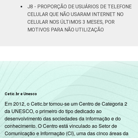
SM até 5 SM
J8 - PROPORÇÃO DE USUÁRIOS DE TELEFONE
CELULAR QUE NÃO USARAM INTERNET NO
Mais de 5
CELULAR NOS ÚLTIMOS 3 MESES, POR
SM até 10
50
50
0
MOTIVOS PARA NÃO UTILIZAÇÃO
SM
Mais de 10
60
40
0
SM
Classe
A
69
31
0
social
B
48
52
0
Cetic.br e Unesco
C
29
71
0
Em 2012, o Cetic.br tornou-se um Centro de Categoria 2
da UNESCO, o primeiro do tipo dedicado ao
DE
11
88
0
desenvolvimento das sociedades da informação e do
conhecimento. O Centro está vinculado ao Setor de
Condição
PEA
33
66
0
Comunicação e Informação (CI), uma das cinco áreas da
de