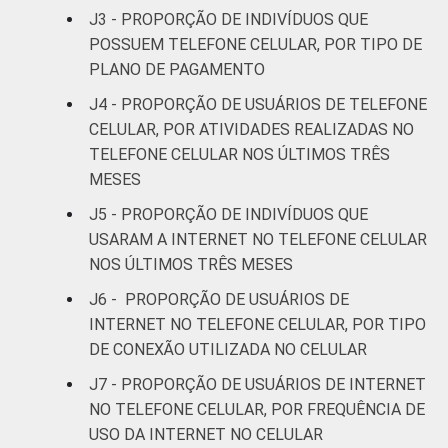
De 35 a 44
J3 - PROPORÇÃO DE INDIVÍDUOS QUE
25
75
0
anos
POSSUEM TELEFONE CELULAR, POR TIPO DE
PLANO DE PAGAMENTO
De 45 a 59
11
89
0
J4 - PROPORÇÃO DE USUÁRIOS DE TELEFONE
anos
CELULAR, POR ATIVIDADES REALIZADAS NO
TELEFONE CELULAR NOS ÚLTIMOS TRÊS
60 anos ou
3
97
0
MESES
mais
J5 - PROPORÇÃO DE INDIVÍDUOS QUE
Renda
Até 1 SM
15
85
0
USARAM A INTERNET NO TELEFONE CELULAR
familiar
NOS ÚLTIMOS TRÊS MESES
Mais de 1
23
76
0
J6 - PROPORÇÃO DE USUÁRIOS DE
SM até 2 SM
INTERNET NO TELEFONE CELULAR, POR TIPO
DE CONEXÃO UTILIZADA NO CELULAR
Mais de 2
32
68
0
SM até 3 SM
J7 - PROPORÇÃO DE USUÁRIOS DE INTERNET
NO TELEFONE CELULAR, POR FREQUÊNCIA DE
Mais de 3
USO DA INTERNET NO CELULAR
42
58
0