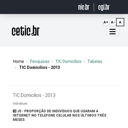
Ir para o conteúdo
A+
A-
A
Página inicial
Home
Pesquisas
TIC Domicílios
Tabelas
TIC Domicílios - 2013
TIC Domicílios - 2013
Indivíduos
J5 - PROPORÇÃO DE INDIVÍDUOS QUE USARAM A
INTERNET NO TELEFONE CELULAR NOS ÚLTIMOS TRÊS
MESES