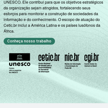
UNESCO. Ele contribui para que os objetivos estratégicos
atividade
Não PEA
27
72
0
da organização sejam atingidos, fortalecendo seus
esforços para monitorar a construção de sociedades da
1
Base: 168,3 milhões de pessoas. Dados
informação e do conhecimento. O escopo de atuação do
coletados entre setembro de 2013 e
Cetic.br inclui a América Latina e os países lusófonos da
fevereiro de 2014.
África.
Fonte: NIC.br - set/2013 a fev/2014
Conheça nosso trabalho