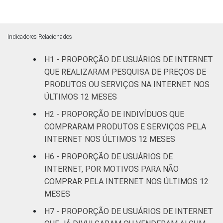
De 35 a 44
68
31
anos
Indicadores Relacionados
De 45 a 59
H1 - PROPORÇÃO DE USUÁRIOS DE INTERNET
66
33
anos
QUE REALIZARAM PESQUISA DE PREÇOS DE
PRODUTOS OU SERVIÇOS NA INTERNET NOS
60 anos ou
72
28
ÚLTIMOS 12 MESES
mais
H2 - PROPORÇÃO DE INDIVÍDUOS QUE
Renda
COMPRARAM PRODUTOS E SERVIÇOS PELA
Até 1 SM
35
65
familiar
INTERNET NOS ÚLTIMOS 12 MESES
Mais de 1 SM
H6 - PROPORÇÃO DE USUÁRIOS DE
47
53
até 2 SM
INTERNET, POR MOTIVOS PARA NÃO
COMPRAR PELA INTERNET NOS ÚLTIMOS 12
Mais de 2 SM
62
37
MESES
até 3 SM
H7 - PROPORÇÃO DE USUÁRIOS DE INTERNET