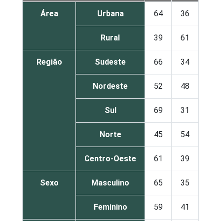
Área
Urbana
64
36
Rural
39
61
Região
Sudeste
66
34
Nordeste
52
48
Sul
69
31
Norte
45
54
Centro-Oeste
61
39
Sexo
Masculino
65
35
Feminino
59
41