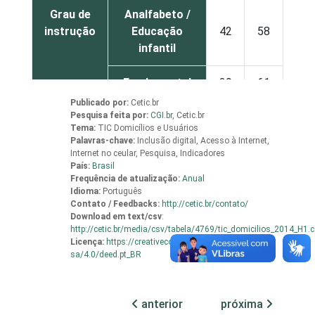
Grau de
Analfabeto /
instrução
Educação
42
58
infantil
Fundamental
39
61
Publicado por:
Cetic.br
Pesquisa feita por:
Médio
CGI.br
,
Cetic.br
66
34
Tema:
TIC Domicílios e Usuários
Palavras-chave:
Inclusão digital, Acesso à Internet,
Superior
84
16
Internet no ceular, Pesquisa, Indicadores
País:
Brasil
Frequência de atualização:
Anual
Faixa
De 10 a 15
Idioma:
Português
32
68
etária
anos
Contato / Feedbacks:
http://cetic.br/contato/
Download em
text/csv
:
http://cetic.br/media/csv/tabela/4769/tic_domicilios_2014_H1.
De 16 a 24
Licença:
https://creativecommons.org/licenses/by-
63
37
anos
sa/4.0/deed.pt_BR
De 25 a 34
72
28
anterior
próxima
anos