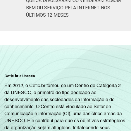
QUE JÁ DIVULGARAM OU VENDERAM ALGUM
Mais de 3 SM
73
27
até 5 SM
BEM OU SERVIÇO PELA INTERNET NOS
ÚLTIMOS 12 MESES
Mais de 5 SM
85
15
até 10 SM
Mais de 10 SM
80
20
Classe
A
88
12
social
B
74
26
Cetic.br e Unesco
Em 2012, o Cetic.br tornou-se um Centro de Categoria 2
C
55
45
da UNESCO, o primeiro do tipo dedicado ao
desenvolvimento das sociedades da informação e do
DE
32
67
conhecimento. O Centro está vinculado ao Setor de
Comunicação e Informação (CI), uma das cinco áreas da
Condição
PEA
69
31
UNESCO. Ele contribui para que os objetivos estratégicos
de
da organização sejam atingidos, fortalecendo seus
atividade
Não PEA
47
53