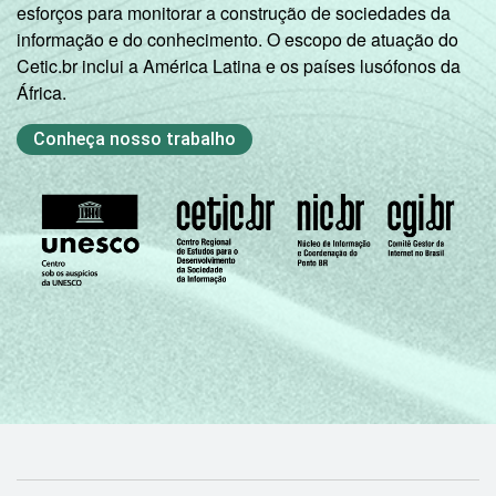
esforços para monitorar a construção de sociedades da
informação e do conhecimento. O escopo de atuação do
1
Base: 94.236.661 pessoas que usaram a
Cetic.br inclui a América Latina e os países lusófonos da
Internet há menos de três meses em relação
África.
ao momento da entrevista. Dados coletados
entre outubro de 2014 e março de 2015.
Conheça nosso trabalho