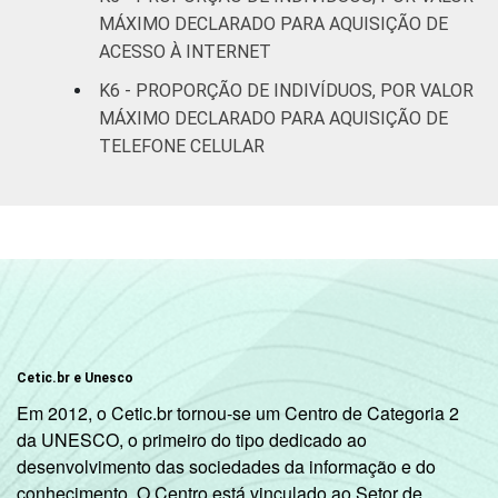
Mais de 5
MÁXIMO DECLARADO PARA AQUISIÇÃO DE
SM até 10
8
5
ACESSO À INTERNET
SM
K6 - PROPORÇÃO DE INDIVÍDUOS, POR VALOR
MÁXIMO DECLARADO PARA AQUISIÇÃO DE
Mais de 10
11
6
TELEFONE CELULAR
SM
Classe
A
4
1
Social
B
10
4
C
4
2
DE
4
5
Cetic.br e Unesco
Em 2012, o Cetic.br tornou-se um Centro de Categoria 2
Ocupação
PEA
5
3
da UNESCO, o primeiro do tipo dedicado ao
desenvolvimento das sociedades da informação e do
Não PEA
6
3
conhecimento. O Centro está vinculado ao Setor de