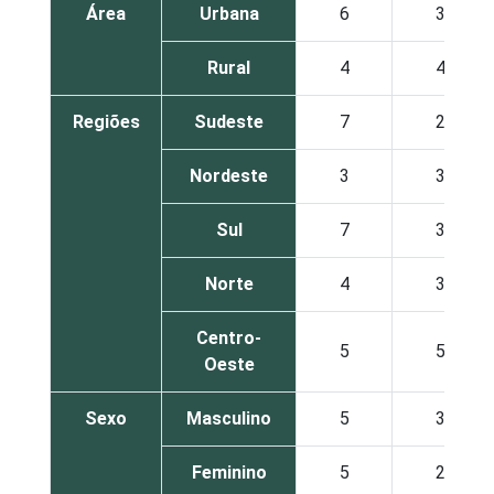
Área
Urbana
6
3
Rural
4
4
Regiões
Sudeste
7
2
Nordeste
3
3
Sul
7
3
Norte
4
3
Centro-
5
5
Oeste
Sexo
Masculino
5
3
Feminino
5
2