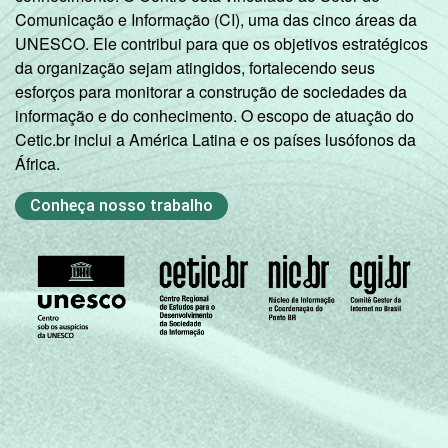
Comunicação e Informação (CI), uma das cinco áreas da
1
Base: 22.737.858 pessoas com 16 anos ou
UNESCO. Ele contribui para que os objetivos estratégicos
mais que declararam ter a intenção de
da organização sejam atingidos, fortalecendo seus
adquirir computador portátil nos próximos 12
esforços para monitorar a construção de sociedades da
meses. Respostas estimuladas. Cada item
informação e do conhecimento. O escopo de atuação do
apresentado se refere apenas aos
Cetic.br inclui a América Latina e os países lusófonos da
resultados da alternativa "sim". Dados
África.
coletados entre outubro de 2014 e março de
2015.
Conheça nosso trabalho