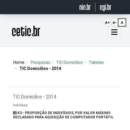
Ir para o conteúdo
A+
A-
A
Página inicial
Home
Pesquisas
TIC Domicílios
Tabelas
TIC Domicílios - 2014
TIC Domicílios - 2014
Indivíduos
K3 - PROPORÇÃO DE INDIVÍDUOS, POR VALOR MÁXIMO
DECLARADO PARA AQUISIÇÃO DE COMPUTADOR PORTÁTIL