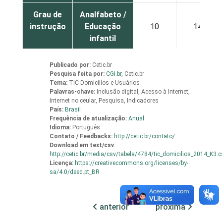
Grau de
Analfabeto /
instrução
Educação
10
14
infantil
Fundamental
3
3
Publicado por:
Cetic.br
Pesquisa feita por:
CGI.br
,
Cetic.br
Tema:
TIC Domicílios e Usuários
Médio
5
2
Palavras-chave:
Inclusão digital, Acesso à Internet,
Internet no ceular, Pesquisa, Indicadores
País:
Brasil
Superior
8
3
Frequência de atualização:
Anual
Idioma:
Português
Faixa
De 16 a 24
Contato / Feedbacks:
http://cetic.br/contato/
8
2
Download em
text/csv
:
etária
anos
http://cetic.br/media/csv/tabela/4784/tic_domicilios_2014_K3.c
Licença:
https://creativecommons.org/licenses/by-
De 25 a 34
sa/4.0/deed.pt_BR
6
2
anos
anterior
próxima
De 35 a 44
3
4
anos