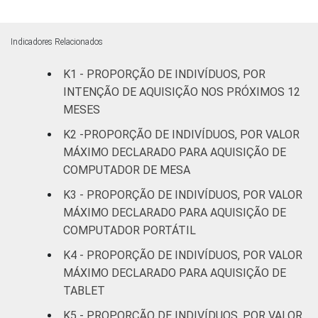
De 45 a 59
4
4
Indicadores Relacionados
anos
K1 - PROPORÇÃO DE INDIVÍDUOS, POR
60 anos ou
INTENÇÃO DE AQUISIÇÃO NOS PRÓXIMOS 12
2
1
mais
MESES
K2 -PROPORÇÃO DE INDIVÍDUOS, POR VALOR
Renda
Até 1 SM
6
5
familiar
MÁXIMO DECLARADO PARA AQUISIÇÃO DE
COMPUTADOR DE MESA
Mais de 1
4
1
SM até 2 SM
K3 - PROPORÇÃO DE INDIVÍDUOS, POR VALOR
MÁXIMO DECLARADO PARA AQUISIÇÃO DE
Mais de 2
COMPUTADOR PORTÁTIL
4
1
SM até 3 SM
K4 - PROPORÇÃO DE INDIVÍDUOS, POR VALOR
MÁXIMO DECLARADO PARA AQUISIÇÃO DE
Mais de 3
6
3
TABLET
SM até 5 SM
K5 - PROPORÇÃO DE INDIVÍDUOS, POR VALOR