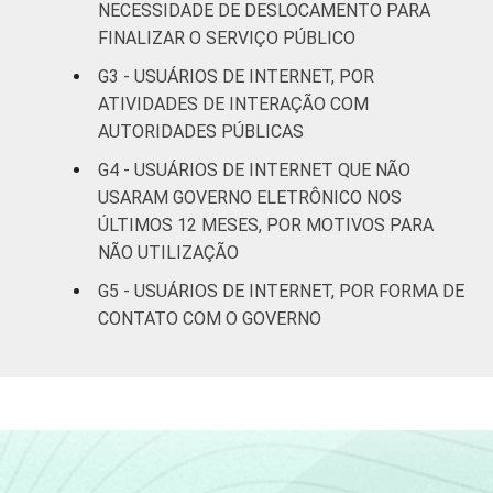
NECESSIDADE DE DESLOCAMENTO PARA
De 25 a 34
23
anos
FINALIZAR O SERVIÇO PÚBLICO
G3 - USUÁRIOS DE INTERNET, POR
De 35 a 44
ATIVIDADES DE INTERAÇÃO COM
21
anos
AUTORIDADES PÚBLICAS
G4 - USUÁRIOS DE INTERNET QUE NÃO
De 45 a 59
16
USARAM GOVERNO ELETRÔNICO NOS
anos
ÚLTIMOS 12 MESES, POR MOTIVOS PARA
De 60 anos
NÃO UTILIZAÇÃO
17
ou mais
G5 - USUÁRIOS DE INTERNET, POR FORMA DE
CONTATO COM O GOVERNO
Renda
Até 1 SM
14
Familiar
Mais de 1
16
SM até 2 SM
Mais de 2
19
SM até 3 SM