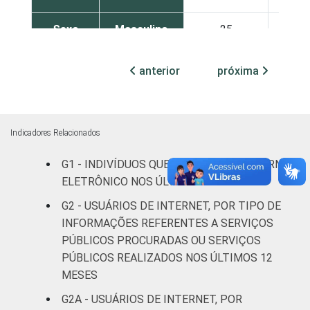
Sexo
Masculino
25
Feminino
18
anterior
próxima
Grau de
Analfabeto /
instrução
Educação
6
infantil
Indicadores Relacionados
G1 - INDIVÍDUOS QUE UTILIZARAM GOVERNO
Fundamental
13
ELETRÔNICO NOS ÚLTIMOS 12 MESES
Médio
19
G2 - USUÁRIOS DE INTERNET, POR TIPO DE
INFORMAÇÕES REFERENTES A SERVIÇOS
Superior
34
PÚBLICOS PROCURADAS OU SERVIÇOS
PÚBLICOS REALIZADOS NOS ÚLTIMOS 12
Faixa
De 16 a 24
24
MESES
etária
anos
G2A - USUÁRIOS DE INTERNET, POR