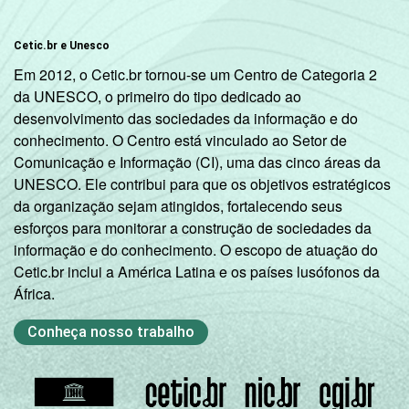
Mais de 3
Cetic.br e Unesco
29
SM até 5 SM
Em 2012, o Cetic.br tornou-se um Centro de Categoria 2
da UNESCO, o primeiro do tipo dedicado ao
Mais de 5
desenvolvimento das sociedades da informação e do
SM até 10
26
conhecimento. O Centro está vinculado ao Setor de
SM
Comunicação e Informação (CI), uma das cinco áreas da
UNESCO. Ele contribui para que os objetivos estratégicos
Mais de 10
da organização sejam atingidos, fortalecendo seus
45
SM
esforços para monitorar a construção de sociedades da
informação e do conhecimento. O escopo de atuação do
Não tem
Cetic.br inclui a América Latina e os países lusófonos da
8
renda
África.
Conheça nosso trabalho
Não sabe
21
Não
21
respondeu