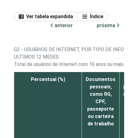
Ver tabela expandida
Índice
anterior
próxima
G2 - USUÁRIOS DE INTERNET, POR TIPO DE INFORM
ÚLTIMOS 12 MESES
Total de usuários de Internet com 16 anos ou mais
Percentual (%)
Documentos
Sa
pessoais,
públic
como RG,
agend
CPF,
de co
passaporte
reméd
ou carteira
ou
de trabalho
servi
sis