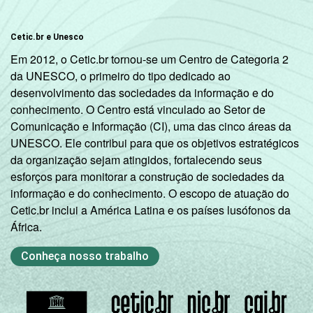
De 45 a 59
45
55
0
anos
Cetic.br e Unesco
De 60 anos
Em 2012, o Cetic.br tornou-se um Centro de Categoria 2
21
79
0
ou mais
da UNESCO, o primeiro do tipo dedicado ao
desenvolvimento das sociedades da informação e do
Renda
Até 1 SM
42
58
0
conhecimento. O Centro está vinculado ao Setor de
Familiar
Comunicação e Informação (CI), uma das cinco áreas da
Mais de 1
UNESCO. Ele contribui para que os objetivos estratégicos
57
43
0
SM até 2 SM
da organização sejam atingidos, fortalecendo seus
esforços para monitorar a construção de sociedades da
informação e do conhecimento. O escopo de atuação do
Mais de 2
69
31
0
Cetic.br inclui a América Latina e os países lusófonos da
SM até 3 SM
África.
Mais de 3
79
21
0
Conheça nosso trabalho
SM até 5 SM
Mais de 5
SM até 10
83
17
0